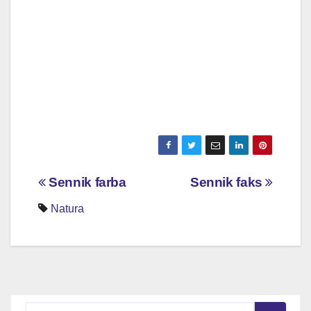
Nawigacja
Sennik farba
Sennik faks
wpisu
Natura