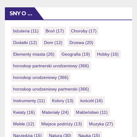
gegenseitig die vollkommen gelegene Spielbank
unmittelbar im beeindruckenden Berliner Fernsehturm,
SNY O …
geradlinig amplitudenmodulation �Alex� angesiedelt.
Bundeshauptstadt gilt wanneer diese Metropolis
Deutschlands https://paynplaycasino.de.com/ weiters bei
biżuteria
(11)
Broń
(17)
Choroby
(17)
keramiken trifft man auf null, ended up being sera gar
Dodatki
(12)
Dom
(12)
Drzewa
(20)
nicht gibt! […]
Elementy miasta
(26)
Geografia
(19)
Hobby
(16)
horoskop partnerski urodzeniowy
(366)
horoskop urodzeniowy
(366)
horoskop urodzeniowy partnerski
(366)
Instrumenty
(11)
Kolory
(13)
kościół
(16)
Kwiaty
(16)
Materiały
(24)
Małżeństwo
(11)
Meble
(12)
Miejsce podróży
(13)
Muzyka
(27)
Narzędzia
(15)
Natura
(30)
Nauka
(15)