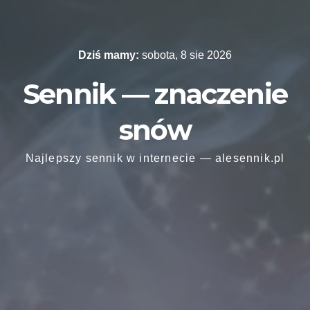
Skip
to
content
Dziś mamy:
sobota, 8 sie 2026
Sennik — znaczenie
snów
Najlepszy sennik w internecie — alesennik.pl