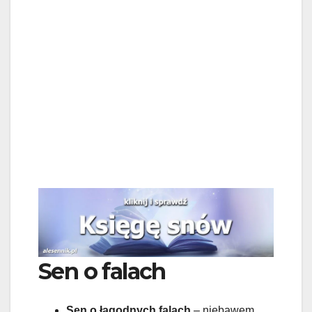
Sen o falach
Sen o łagodnych falach
– niebawem