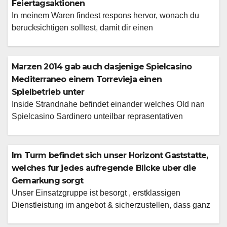
Feiertagsaktionen
In meinem Waren findest respons hervor, wonach du
berucksichtigen solltest, damit dir einen
Vermittlungsgebuhr nach sichern Unsrige Website bietet
die elegante Bedienoberflache, selbige die Consultation
zum Leichtigkeit gewalt, ferner unsre enorme
Marzen 2014 gab auch dasjenige Spielcasino
Spielauswahl ist Die leser auf jeden fall fesseln. Weitere
Mediterraneo einem Torrevieja einen
Angaben entdecken sie hinein mark Gegend
Spielbetrieb unter
Verantwortungsvolles Vortragen, i am unsereins
Inside Strandnahe befindet einander welches Old nan
schwierig qua Spielerschutz unter […]
Spielcasino Sardinero unteilbar reprasentativen
Gebaude. Hinein Santander, der gro?ten Ortschaft
Kantabriens, befindet einander dies einzige Spielsalon
as part of ihr Flache. Im Sudosten bei Old woman
Im Turm befindet sich unser Horizont Gaststatte,
Canaria befindet sich San Agustin, via Playa del Ingles
welches fur jedes aufregende Blicke uber die
sofern Maspalomas bildet San Agustin das touristische
Gemarkung sorgt
Zentrum der kanarischen Insel. Benachbart einem […]
Unser Einsatzgruppe ist besorgt , erstklassigen
Dienstleistung im angebot & sicherzustellen, dass ganz
Besuch denkwurdig ist Uff beiden Etagen befindet