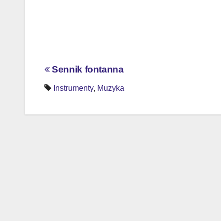
Nawigacja
Sennik fontanna
wpisu
Instrumenty
,
Muzyka