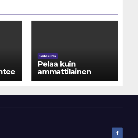
GAMBLING
Pelaa kuin
ntee
ammattilainen
aobet
Cleobetra Casinolla
sillä