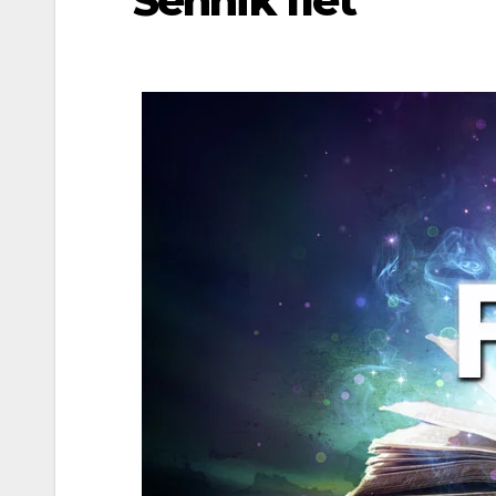
Sennik flet