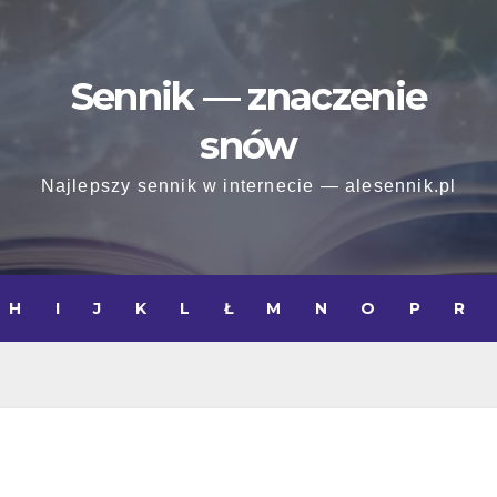
Sennik — znaczenie
snów
Najlepszy sennik w internecie — alesennik.pl
H
I
J
K
L
Ł
M
N
O
P
R