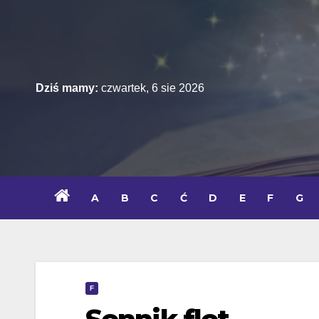
Skip
to
content
Dziś mamy:
czwartek, 6 sie 2026
A
B
C
Ć
D
E
F
G
F