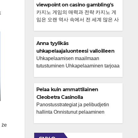
viewpoint on casino gambling’s
wintomic edge
카지노 게임의 매력과 전략 카지노 게
k
임은 오랜 역사 속에서 전 세계 많은 사
람들에게 짜릿한 즐거움과 잠재적인 보
상을 제공해 왔습니다. 단순한 운의 게
임을 넘어, 각 게임마다 고유한 규칙과
Anna tyylikäs
전략이 존재하며, 이를 이해하고 활용
uhkapelaajaluonteesi valloilleen
하는 것은 승률을 높이는 중요한 요소
Naobet Casinon
Uhkapelaamisen maailmaan
입니다. 플레이어는 자신에게 맞는 게
tutustuminen Uhkapelaaminen tarjoaa
budjettiystävällisillä jännityksillä
임을 선택하고, 게임의 흐름을 읽는 능
ainutlaatuisen yhdistelmän jännitystä,
력을 키우는 것이 중요합니다. 현재
strategista ajattelua ja mahdollisuutta
https://wintomic.kr/ 웹사이트는 일시적
merkittäviin voittoihin. Se on
Pelaa kuin ammattilainen
으로 접속이 불가능한 […]
viihdemuoto, joka on kiehtonut ihmisiä
Cleobetra Casinolla
vuosisatojen ajan, tarjoten pakoa
Panostusstrategiat ja pelibudjetin
arjesta ja tilaisuuden testata onneaan
hallinta Onnistunut pelaaminen
ja taitojaan. Olipa kyseessä sitten
kasinolla, kuten Cleobetralla, vaatii
 że
klassiset pöytäpelit, modernit
enemmän kuin pelkkää onnea; se
kolikkopelit tai urheiluvedonlyönnin
edellyttää harkittua