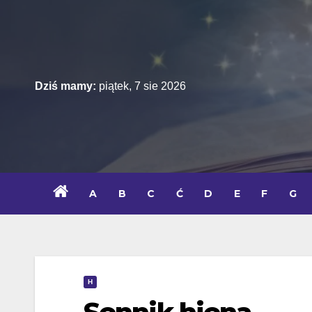
Skip
to
content
Dziś mamy:
piątek, 7 sie 2026
A
B
C
Ć
D
E
F
G
H