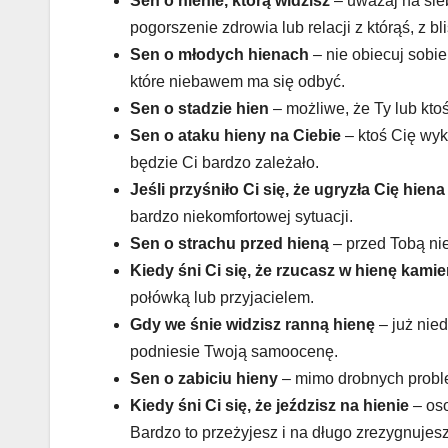
Sen o hienie, którą widzisz
– uważaj na sieb
pogorszenie zdrowia lub relacji z którąś, z bl
Sen o młodych hienach
– nie obiecuj sobi
które niebawem ma się odbyć.
Sen o stadzie hien
– możliwe, że Ty lub kto
Sen o ataku hieny na Ciebie
– ktoś Cię wyk
będzie Ci bardzo zależało.
Jeśli przyśniło Ci się, że ugryzła Cię hiena
bardzo niekomfortowej sytuacji.
Sen o strachu przed hieną
– przed Tobą nie
Kiedy śni Ci się, że rzucasz w hienę kami
połówką lub przyjacielem.
Gdy we śnie widzisz ranną hienę
– już nie
podniesie Twoją samoocenę.
Sen o zabiciu hieny
– mimo drobnych proble
Kiedy śni Ci się, że jeździsz na hienie
– oso
Bardzo to przeżyjesz i na długo zrezygnujesz