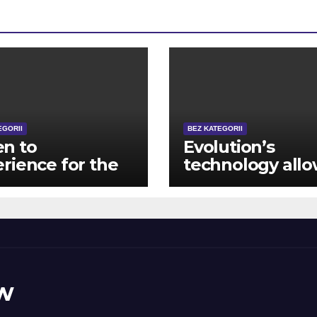
EGORII
BEZ KATEGORII
n to
Evolution’s
rience for the
technology all
keting and
smooth mobile
rtising
playing and you 
tion,
very interactive 
epstakes Gold
agent bedroom
s acquired
ng gameplay is
w
g to be
eemed the real