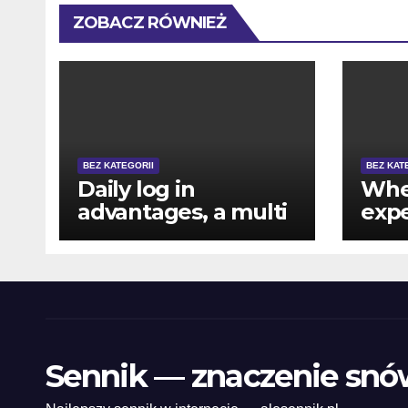
ZOBACZ RÓWNIEŻ
BEZ KATEGORII
BEZ KAT
Daily log in
Whe
advantages, a multi
expe
tier VIP program,
mar
and you will an
adve
ample no-deposit
func
extra
Swe
coin
duri
Sennik — znaczenie snó
goin
red