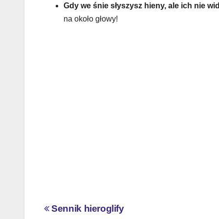
Gdy we śnie słyszysz hieny, ale ich nie wi
na około głowy!
Nawigacja
Sennik hieroglify