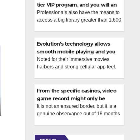
tier VIP program, and you will an
ample no-deposit extra
Professionals also have the means to
access a big library greater than 1,600
online casino games. Among the
many most recent sweepstakes
casinos, The new Win Zone shines
Evolution’s technology allows
along with its 2025 discharge,
smooth mobile playing and you
providing a sophisticated platform and
will very interactive live agent
Noted for their immersive movies
you may a good „no-purchase-
harbors and strong cellular app feel,
bedroom
necessary” model you to definitely
Pragmatic Play provides earned an
pulls aggressive casino admirers.
international following. An enormous
Alternative methods so you […]
majority of the new game produced by
From the specific casinos, video
such application company can be
game record might only be
obtained any kind of time Casino
accessible through help demand
It is not an ensured border, but it is a
Benefits affiliate gambling enterprises.
genuine observance out of 18 months
– inquire about they proactively
Good ratings high light the latest
from session signing Health-related
group’s work on reliability, secure
added bonus hunting – stating an
systems, and […]
advantage, cleaning it optimally,