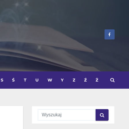
S
Ś
T
U
W
Y
Z
Ź
Ż