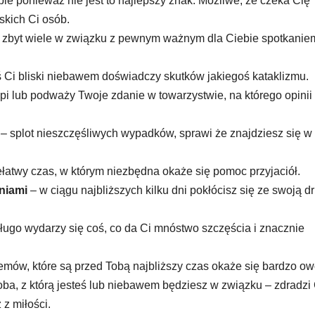
ie ponieważ nie jest to najlepszy znak. Możliwe, że czeka Cię
iskich Ci osób.
e zbyt wiele w związku z pewnym ważnym dla Ciebie spotkanie
ś Ci bliski niebawem doświadczy skutków jakiegoś kataklizmu.
pi lub podważy Twoje zdanie w towarzystwie, na którego opinii
– splot nieszczęśliwych wypadków, sprawi że znajdziesz się w
łatwy czas, w którym niezbędna okaże się pomoc przyjaciół.
eniami
– w ciągu najbliższych kilku dni pokłócisz się ze swoją d
długo wydarzy się coś, co da Ci mnóstwo szczęścia i znacznie
mów, które są przed Tobą najbliższy czas okaże się bardzo ow
ba, z którą jesteś lub niebawem będziesz w związku – zdradzi 
 z miłości.