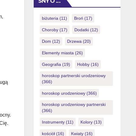
SNY O …
withdrawing, and continual – is not
illegal, however it becomes your
m,
account flagged at most casinos in the
biżuteria
(11)
Broń
(17)
event that complete aggressively. The
Choroby
(17)
Dodatki
(12)
new compare […]
Dom
(12)
Drzewa
(20)
Elementy miasta
(26)
Geografia
(19)
Hobby
(16)
horoskop partnerski urodzeniowy
(366)
rugą
horoskop urodzeniowy
(366)
horoskop urodzeniowy partnerski
(366)
ocny.
Instrumenty
(11)
Kolory
(13)
Cię.
kościół
(16)
Kwiaty
(16)