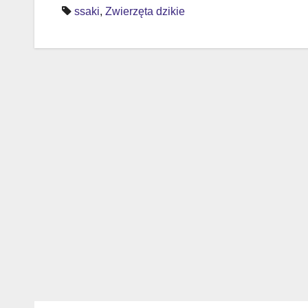
wpisu
ssaki
,
Zwierzęta dzikie