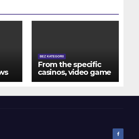
BEZ KATEGORII
From the specific
ows
casinos, video game
record might only
will
be accessible
live
through help
demand – inquire
about they
proactively