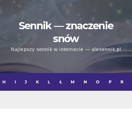
Sennik — znaczenie
snów
Najlepszy sennik w internecie — alesennik.pl
H
I
J
K
L
Ł
M
N
O
P
R