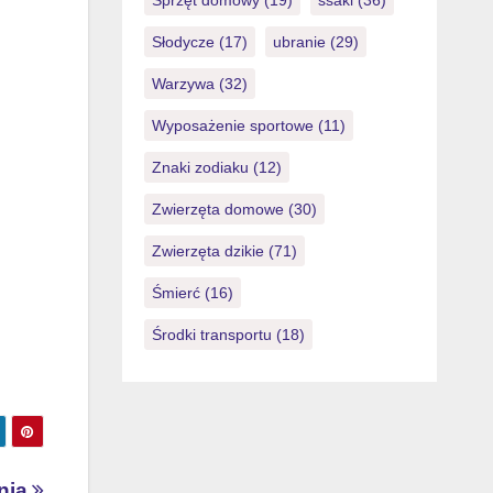
Sprzęt domowy
(19)
ssaki
(36)
Słodycze
(17)
ubranie
(29)
Warzywa
(32)
Wyposażenie sportowe
(11)
Znaki zodiaku
(12)
Zwierzęta domowe
(30)
Zwierzęta dzikie
(71)
Śmierć
(16)
Środki transportu
(18)
znia