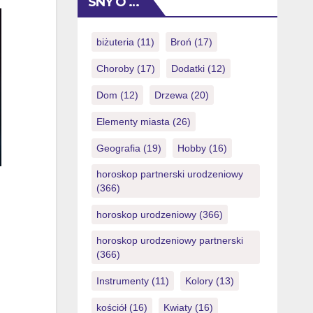
SNY O …
เมื่อเทียบกับวิธีการแบบดั้งเดิม เพียง
Remain a journal of your betting
สมัครสมาชิกและเติมเครดิตก็เริ่มแทง
classes, record gains, losses, wager
ได้ทันทีทุกวันตามตารางออกเลขที่
brands, game starred, lesson course,
biżuteria
(11)
Broń
(17)
ประกาศไว้ เข้าใจพื้นฐานการแทงหวย
and you will one actions used. A
Choroby
(17)
Dodatki
(12)
ลาวออนไลน์ให้ครบถ้วน การแทงหวย
complete choice is usually […]
ลาวออนไลน์ให้ครบถ้วนบนเว็บหวยลาว
Dom
(12)
Drzewa
(20)
เริ่มจากเข้าใจโครงสร้างเลข 4 ตัวกับ 2
ตัวล่าง และรูปแบบการจ่ายที่ต่างกันไป
Elementy miasta
(26)
ตามประเภทที่เลือก เช่น เล่นเต็ง โต๊ด
Geografia
(19)
Hobby
(16)
หรือเลขวิ่ง แต่ละแบบมีวิธีคิดกำไรไม่
เหมือนกัน ควรทดลองกับงบน้อยก่อน
horoskop partnerski urodzeniowy
เพื่อจับจังหวะการออกผล และเช็กเวลา
(366)
แทงปิดก่อนเวลาประกาศผลเสมอ บน
horoskop urodzeniowy
(366)
เว็บหวยลาวส่วนใหญ่มีฟีเจอร์แสดงสถิติ
ย้อนหลังให้ดูเลขซ้ำกับเลขร้อน ซึ่งช่วย
horoskop urodzeniowy partnerski
(366)
ตัดสินใจได้ดี แต่ต้องไม่ลืมตั้งวงเงินต่อ
วันไว้ให้ชัดเจน หัวใจสำคัญคือการรู้
Instrumenty
(11)
Kolory
(13)
ประเภทที่เล่นและเงื่อนไขการจ่ายของ
เว็บนั้นๆ ก่อนกดยืนยัน คำถามที่พบบ่อย:
kościół
(16)
Kwiaty
(16)