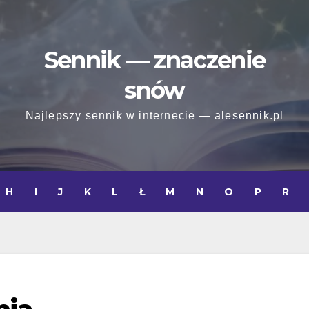
Sennik — znaczenie
snów
Najlepszy sennik w internecie — alesennik.pl
H
I
J
K
L
Ł
M
N
O
P
R