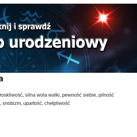
a
roskliwość, silna wola walki, pewność siebie, pilność
 snobizm, upartość, chełpliwość
i