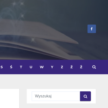
S
Ś
T
U
W
Y
Z
Ź
Ż