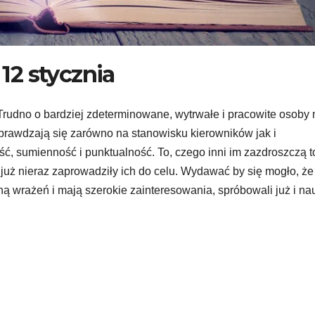
12 stycznia
Trudno o bardziej zdeterminowane, wytrwałe i pracowite osoby 
sprawdzają się zarówno na stanowisku kierowników jak i
, sumienność i punktualność. To, czego inni im zazdroszczą t
 już nieraz zaprowadziły ich do celu. Wydawać by się mogło, że
ragną wrażeń i mają szerokie zainteresowania, spróbowali już i na