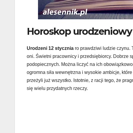
Horoskop urodzeniowy 
Urodzeni 12 stycznia
ro prawdziwi ludzie czynu. 
oni. Świetni pracownicy i przedsiębiorcy. Dobrze 
podopiecznych. Można liczyć na ich obowiązkowość
ogromna siła wewnętrzna i wysokie ambicje, które
przeżyli już wszystko. Istotnie, z racji tego, że p
się wielu przydatnych rzeczy.