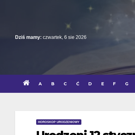
Skip
to
content
Dziś mamy:
czwartek, 6 sie 2026
A
B
C
Ć
D
E
F
G
HOROSKOP URODZENIOWY