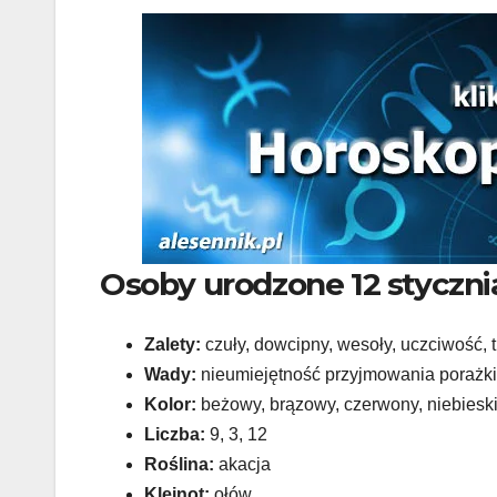
Osoby urodzone 12 styczni
Zalety:
czuły, dowcipny, wesoły, uczciwość, t
Wady:
nieumiejętność przyjmowania porażki,
Kolor:
beżowy, brązowy, czerwony, niebiesk
Liczba:
9, 3, 12
Roślina:
akacja
Klejnot:
ołów