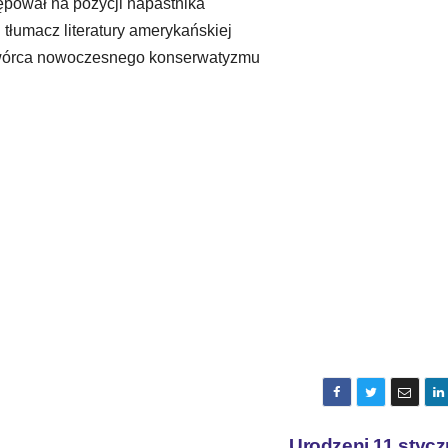
tępował na pozycji napastnika
i tłumacz literatury amerykańskiej
k, twórca nowoczesnego konserwatyzmu
Urodzeni 11 styc