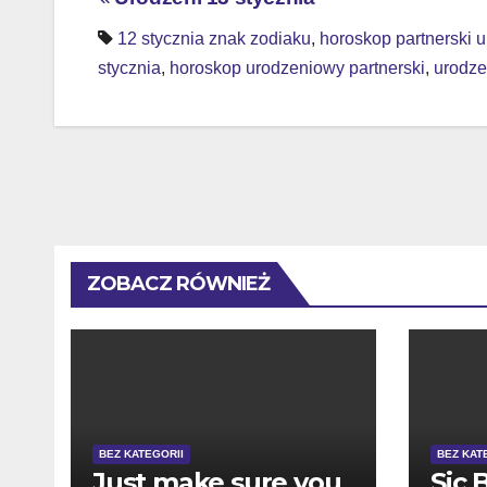
Nawigacja
wpisu
12 stycznia znak zodiaku
,
horoskop partnerski 
stycznia
,
horoskop urodzeniowy partnerski
,
urodze
ZOBACZ RÓWNIEŻ
BEZ KATEGORII
BEZ KAT
Just make sure you
Sic 