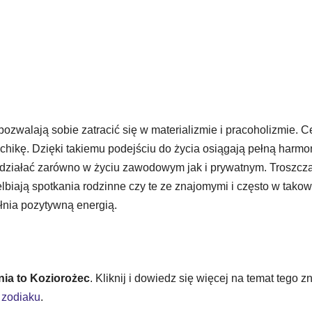
pozwalają sobie zatracić się w materializmie i pracoholizmie. C
chikę. Dzięki takiemu podejściu do życia osiągają pełną harmon
ziałać zarówno w życiu zawodowym jak i prywatnym. Troszczą
ielbiają spotkania rodzinne czy te ze znajomymi i często w tako
łnia pozytywną energią.
nia to Koziorożec
. Kliknij i dowiedz się więcej na temat tego z
 zodiaku
.