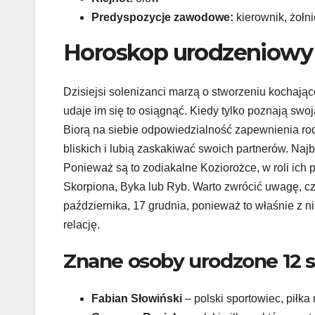
Predyspozycje zawodowe:
kierownik, żołn
Horoskop urodzeniowy 
Dzisiejsi solenizanci marzą o stworzeniu kochające
udaje im się to osiągnąć. Kiedy tylko poznają swoj
Biorą na siebie odpowiedzialność zapewnienia ro
bliskich i lubią zaskakiwać swoich partnerów. Naj
Ponieważ są to zodiakalne Koziorożce, w roli ich 
Skorpiona, Byka lub Ryb. Warto zwrócić uwagę, cz
października, 17 grudnia, ponieważ to właśnie z 
relację.
Znane osoby urodzone 12 s
Fabian Słowiński
– polski sportowiec, piłka