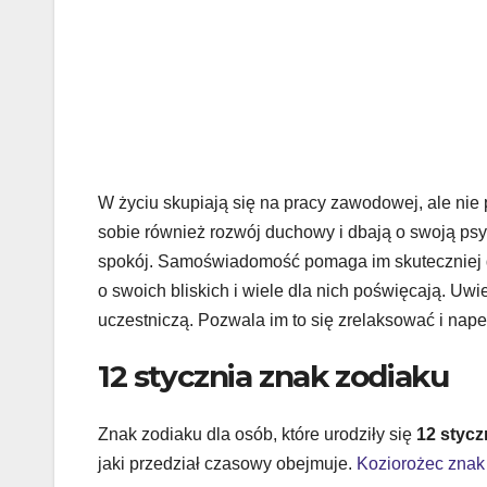
W życiu skupiają się na pracy zawodowej, ale nie 
sobie również rozwój duchowy i dbają o swoją psy
spokój. Samoświadomość pomaga im skuteczniej d
o swoich bliskich i wiele dla nich poświęcają. Uw
uczestniczą. Pozwala im to się zrelaksować i nape
12 stycznia znak zodiaku
Znak zodiaku dla osób, które urodziły się
12 stycz
jaki przedział czasowy obejmuje.
Koziorożec znak