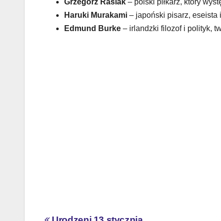
Grzegorz Rasiak
– polski piłkarz, który wys
Haruki Murakami
– japoński pisarz, eseista 
Edmund Burke
– irlandzki filozof i polity
Urodzeni 13 stycznia