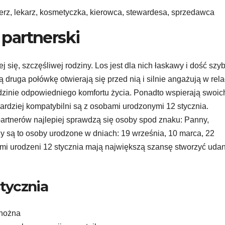
ierz, lekarz, kosmetyczka, kierowca, stewardesa, sprzedawca
partnerski
j się, szczęśliwej rodziny. Los jest dla nich łaskawy i dość szy
ą druga połówkę otwierają się przed nią i silnie angażują w rela
dzinie odpowiedniego komfortu życia. Ponadto wspierają swoic
bardziej kompatybilni są z osobami urodzonymi 12 stycznia.
partnerów najlepiej sprawdzą się osoby spod znaku: Panny,
y są to osoby urodzone w dniach: 19 września, 10 marca, 22
nimi urodzeni 12 stycznia mają największą szansę stworzyć uda
tycznia
 nożna