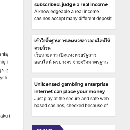
subscribed, judge a real income
casinos online
A knowledgeable a real income
casinos accept many different deposit
methods and invite you to gamble a
huge selection of casino games on the
web for a real income. On the internet
เข้าใจพื้นฐานการแทงหวยลาวออนไลน์ให้
real cash casinos are merely judge
ครบถ้วน
within the a few claims, of these
enią
เว็บหวยลาว เปิดแทงหวยรัฐลาว
claims in which real cash gambling
ię i
ออนไลน์ ครบวงจร จ่ายจริงมาตรฐาน
isn�t judge, professionals is […]
สากล เว็บหวยลาวคือแพลตฟอร์ม
 się
ออนไลน์ที่ให้บริการซื้อขายเลขลาวแบบ
wych
เรียลไทม์ เชื่อมต่อผู้เล่นกับผลรางวัลจาก
Unlicensed gambling enterprise
ประเทศลาวโดยตรงผ่านอินเทอร์เน็ต ผู้
internet can place your money
ใช้สามารถเลือกหมายเลขที่ต้องการ
and personal guidance in the
Just play at the secure and safe web
แล้วชำระเงินผ่านระบบอัตโนมัติเพื่อรับ
based casinos, checked because of
risk
สลากดิจิทัลทันที ความสะดวกในการ
the certified bodies, hence ensure fair
naku i
ตรวจผลและรับเงินรางวัลผ่านบัญชี
play, secure money and you will
เดียวกันช่วยลดขั้นตอนและเวลารอคอย
responsible gambling devices.