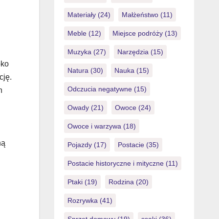
“ซื้อเลข 4 ตัวแต่ใส่เลขแค่ 2 ตัวได้ไหม?”
Materiały
(24)
Małżeństwo
(11)
– ไม่ได้ครับ เพราะแต่ละประเภทมีช่อง
ใส่แยกกัน ถ้าใส่ผิดช่องจะถือว่าเล่น
Meble
(12)
Miejsce podróży
(13)
คนละแบบ และอัตราจ่ายก็จะต่างกัน
Muzyka
(27)
Narzędzia
(15)
ทันที แทงหวยลาวผ่านเว็บต่างจากการ
bko
ซื้อใต้ดินอย่างไร การแทงหวยลาวผ่าน
Natura
(30)
Nauka
(15)
cję.
เว็บต่างจากการซื้อใต้ดินในเรื่องความ
ชัดเจนของอัตราจ่ายและระบบการจ่าย
Odczucia negatywne
(15)
h
เงินอัตโนมัติ โดยเว็บจะแสดงราคาจ่าย
Owady
(21)
Owoce
(24)
ต่อบาทไว้ล่วงหน้า เช่น บน 3 ตัว จ่าย
850 บาท คงที่ ขณะที่ใต้ดินมักถูกบวก
Owoce i warzywa
(18)
ราคาหรือลดอัตราจ่ายตามยอดแทงของ
ną
Pojazdy
(17)
Postacie
(35)
เจ้ามือแต่ละราย เว็บยังตัดยอดและโอน
เงินเข้าบัญชีทันทีหลังผลออกโดยไม่ต้อง
Postacie historyczne i mityczne
(11)
ทวงถาม แต่ใต้ดินต้องรอเจ้ามือรวบรวม
Ptaki
(19)
Rodzina
(20)
เงิน ซึ่งเสี่ยงโดนเลื่อนจ่ายหรือหักค่า
ดำเนินการ การแทงผ่านเว็บยังบันทึก
Rozrywka
(41)
ประวัติเลขทุกครั้ง […]