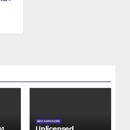
BEZ KATEGORII
ทง
Unlicensed