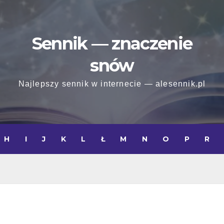
Sennik — znaczenie
snów
Najlepszy sennik w internecie — alesennik.pl
H
I
J
K
L
Ł
M
N
O
P
R