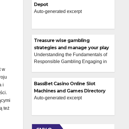
Depot
Auto-generated excerpt
Treasure wise gambling
strategies and manage your play
at waliya bet.
Understanding the Fundamentals of
,
Responsible Gambling Engaging in
online gambling can be an exciting
t w
form of entertainment, but it’s crucial to
roju
approach it with a responsible
BassBet Casino Online Slot
 i
mindset. Wise gambling strategies
Machines and Games Directory
ści.
begin with understanding the inherent
Auto-generated excerpt
iącymi
risks involved. This means
ą też
acknowledging that outcomes are not
guaranteed and that losses are a
possibility. Setting clear financial limits