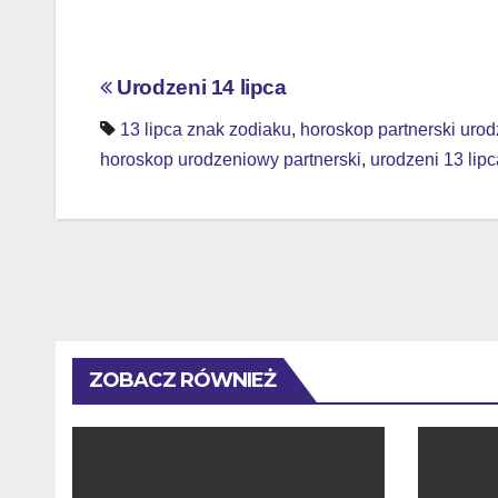
Nawigacja
Urodzeni 14 lipca
wpisu
13 lipca znak zodiaku
,
horoskop partnerski uro
horoskop urodzeniowy partnerski
,
urodzeni 13 lipc
ZOBACZ RÓWNIEŻ