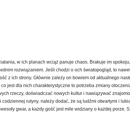
ziałania, w ich planach wciąż panuje chaos. Brakuje im spokoju
iednim rozwiązaniem. Jeśli chodzi o och światopogląd, to nawe
ść z ich strony. Głównie zależy on bowiem od aktualnego nast
 co jest dla nich charakterystyczne to potrzeba zmiany otoczenia
ych rzeczy, doświadczać nowych kultur i nawiązywać znajomo
i codziennej rutyny. należy dodać, że są ludźmi otwartymi i lub
esoły gwar, a każdy gość jest mile widziany o każdej porze. S