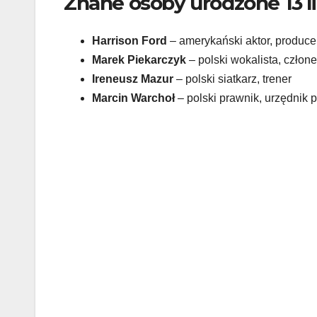
Znane osoby urodzone 13 l
Harrison Ford
– amerykański aktor, produce
Marek Piekarczyk
– polski wokalista, czło
Ireneusz Mazur
– polski siatkarz, trener
Marcin Warchoł
– polski prawnik, urzędnik 