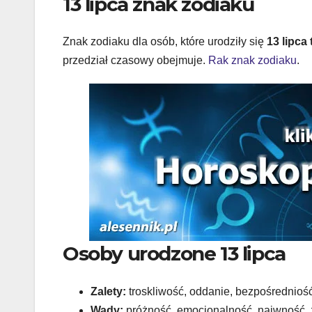
13 lipca znak zodiaku
Znak zodiaku dla osób, które urodziły się
13 lipca
przedział czasowy obejmuje.
Rak znak zodiaku
.
Osoby urodzone 13 lipca
Zalety:
troskliwość, oddanie, bezpośrednioś
Wady:
próżność, emocjonalność, naiwność,