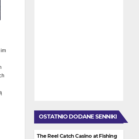
 im
h
ch
ą
OSTATNIO DODANE SENNIKI
The Reel Catch Casino at Fishing