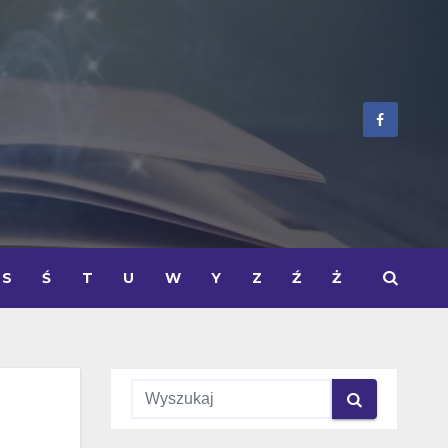
S
Ś
T
U
W
Y
Z
Ź
Ż