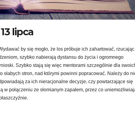
3 lipca
ydawać by się mogło, że los próbuje ich zahartować, rzucając
owodzeniom, szybko nabierają dystansu do życia i ogromnego
wnioski. Szybko stają się więc mentorami szczególnie dla swoic
 słabych stron, nad którymi powinni popracować. Należy do ni
dpowiadają za ich nieracjonalne decyzje, czy powtarzające się
ją w połączeniu ze słomianym zapałem, przez co uniemożliwiaj
płaszczyźnie.