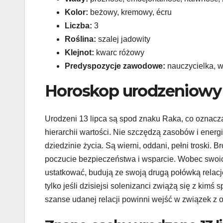
Kolor:
beżowy, kremowy, écru
Liczba:
3
Roślina:
szalej jadowity
Klejnot:
kwarc różowy
Predyspozycje zawodowe:
nauczycielka, w
Horoskop urodzeniowy 
Urodzeni 13 lipca są spod znaku Raka, co oznacza
hierarchii wartości. Nie szczędzą zasobów i energ
dziedzinie życia. Są wierni, oddani, pełni troski. 
poczucie bezpieczeństwa i wsparcie. Wobec swoich
ustatkować, budują ze swoją drugą połówką relację
tylko jeśli dzisiejsi solenizanci zwiążą się z kim
szanse udanej relacji powinni wejść w związek z o