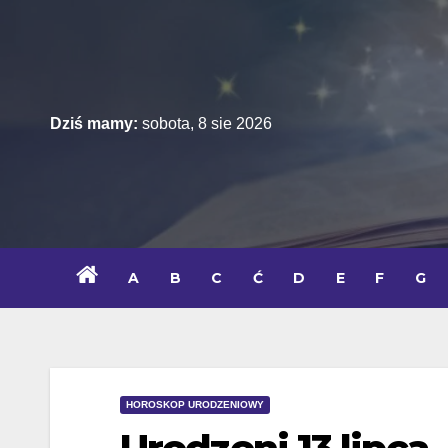
Skip
to
content
Dziś mamy:
sobota, 8 sie 2026
A
B
C
Ć
D
E
F
G
HOROSKOP URODZENIOWY