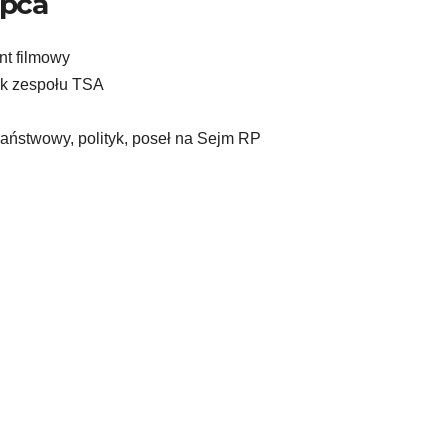
ipca
nt filmowy
nek zespołu TSA
państwowy, polityk, poseł na Sejm RP