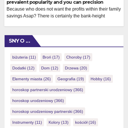
prevalent popularity and you can precision
Because who does not want the profits within their family
savings Asap? There is certainly the bank-height
defense which have much quicker control times. I
analyze bonus structures round the 85+ authorized
United kingdom internet monthly, discovering that
SNY O …
casinos you to definitely accept Charge provide even
more big terms and conditions owed on accuracy and
[…]
biżuteria
(11)
Broń
(17)
Choroby
(17)
Dodatki
(12)
Dom
(12)
Drzewa
(20)
Elementy miasta
(26)
Geografia
(19)
Hobby
(16)
horoskop partnerski urodzeniowy
(366)
horoskop urodzeniowy
(366)
horoskop urodzeniowy partnerski
(366)
Instrumenty
(11)
Kolory
(13)
kościół
(16)