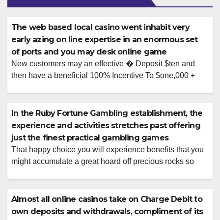
The web based local casino went inhabit very
early azing on line expertise in an enormous set
of ports and you may desk online game
New customers may an effective � Deposit $ten and
then have a beneficial 100% Incentive To $one,000 +
doing 1,000 Spins! FanDuel produced their name on the
Every day Dream Activities realm and you may later
stretched on the wagering and the casino globe. With
In the Ruby Fortune Gambling establishment, the
pride grounded on nearby neighborhood due to the fact a
experience and activities stretches past offering
[…]
just the finest practical gambling games
That happy choice you will experience benefits that you
might accumulate a great hoard off precious rocks so
you’re able to opponent the fresh new Gem Field alone.
Browse the range at your convenience, discover harbors
and you will table online game you love, and revel in
Almost all online casinos take on Charge Debit to
luxurious chances to profit a real income. When […]
own deposits and withdrawals, compliment of its