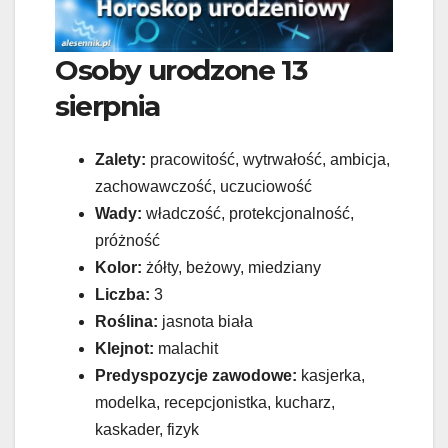
Osoby urodzone 13
sierpnia
Zalety:
pracowitość, wytrwałość, ambicja,
zachowawczość, uczuciowość
Wady:
władczość, protekcjonalność,
próżność
Kolor:
żółty, beżowy, miedziany
Liczba:
3
Roślina:
jasnota biała
Klejnot:
malachit
Predyspozycje zawodowe:
kasjerka,
modelka, recepcjonistka, kucharz,
kaskader, fizyk