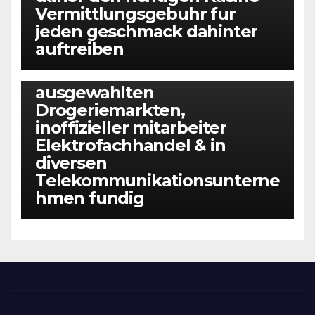
Vermittlungsgebuhr fur
jeden geschmack dahinter
auftreiben
BEZ KATEGORII
Jedoch wirst Du hinein
ausgewahlten
Drogeriemarkten,
inoffizieller mitarbeiter
Elektrofachhandel & in
diversen
Telekommunikationsunterne
hmen fundig