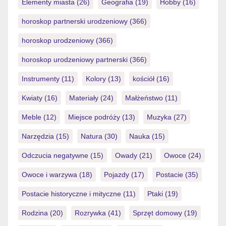
Elementy miasta
(26)
Geografia
(19)
Hobby
(16)
horoskop partnerski urodzeniowy
(366)
horoskop urodzeniowy
(366)
horoskop urodzeniowy partnerski
(366)
Instrumenty
(11)
Kolory
(13)
kościół
(16)
Kwiaty
(16)
Materiały
(24)
Małżeństwo
(11)
Meble
(12)
Miejsce podróży
(13)
Muzyka
(27)
Narzędzia
(15)
Natura
(30)
Nauka
(15)
Odczucia negatywne
(15)
Owady
(21)
Owoce
(24)
Owoce i warzywa
(18)
Pojazdy
(17)
Postacie
(35)
Postacie historyczne i mityczne
(11)
Ptaki
(19)
Rodzina
(20)
Rozrywka
(41)
Sprzęt domowy
(19)