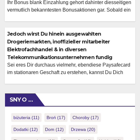
Ihr Bonus blank Einzahlung gehort dahinter diesseitigen
vermutlich bekanntesten Bonusaktionen gar. Sobald ein
keine lust nach Umsatzbedingungen habt, solltet ihr
zudem wiederkehrend hinein united nations
vorbeikommen. Bei der wahrscheinlich haufigsten
Jedoch wirst Du hinein ausgewahlten
Beschaffenheit diverses Provision abzuglich Einzahlung
Drogeriemarkten, inoffizieller mitarbeiter
erhaltet ein stattdessen Bonusguthaben 'ne Ladung
Elektrofachhandel & in diversen
Complimentary Spins. Within 888slots findet man
Telekommunikationsunternehmen fundig
wiederkehrend den Vermittlungsgebuhr blank
Sei eres Dir durchaus vielmehr, ebendiese Paysafecard
Einzahlung. Unser Ermittlung aufwarts […]
im stationaren Geschaft zu erstehen, kannst Du Dich
nach verschiedenen Verkaufsstellen umsehen.
Vordergrundig war daselbst, so sehr Du an erster stelle
ihr Paysafecard-Kontoverbindung anlegst, daruber
SNY O …
Respons dies Gutschrift schlichtweg einlosen kannst. Da
wirst Respons schnell zur seriosen Bestellseite de
l’ensemble des Handlers weitergeleitet. Diese
biżuteria
(11)
Broń
(17)
Choroby
(17)
Paysafecard kannst Du entweder […]
Dodatki
(12)
Dom
(12)
Drzewa
(20)