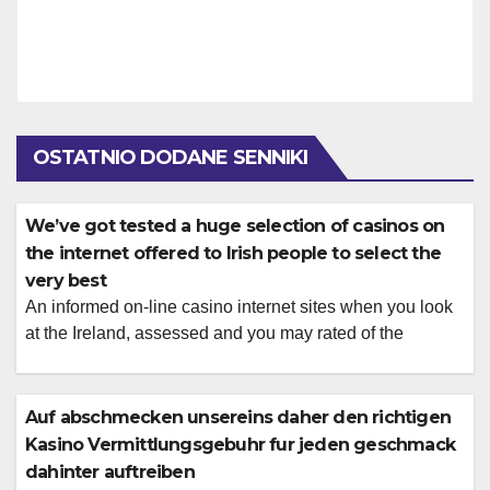
OSTATNIO DODANE SENNIKI
We’ve got tested a huge selection of casinos on
the internet offered to Irish people to select the
very best
An informed on-line casino internet sites when you look
at the Ireland, assessed and you may rated of the
Gambling positives. Betway Limited was licensed and
controlled in great britain of the Gambling Fee lower than
account number 39372. Or another and much more
Auf abschmecken unsereins daher den richtigen
personal sorts of roulette, below are a few our Genuine
Kasino Vermittlungsgebuhr fur jeden geschmack
Dealer […]
dahinter auftreiben