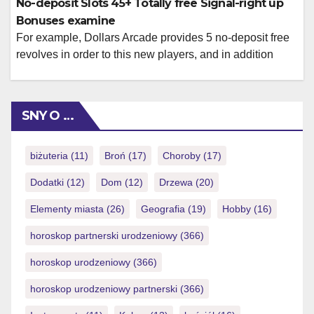
No-deposit Slots 45+ Totally free Signal-right up
deposit 100 percent free revolves maybe not on
Bonuses examine
GamStop bring to create to you, and therefore day you
For example, Dollars Arcade provides 5 no-deposit free
can […]
revolves in order to this new players, and in addition
provides the chance to earn up to 150 compliment of this
new Every single day Wheel. As an instance, once you
join and construct a merchant account at the Dollars
SNY O …
Arcade, new local casino provides you with […]
biżuteria
(11)
Broń
(17)
Choroby
(17)
Dodatki
(12)
Dom
(12)
Drzewa
(20)
Elementy miasta
(26)
Geografia
(19)
Hobby
(16)
horoskop partnerski urodzeniowy
(366)
horoskop urodzeniowy
(366)
horoskop urodzeniowy partnerski
(366)