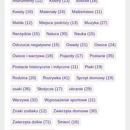
Instrumenty
(11)
Kolory
(13)
kościół
(16)
Kwiaty
(16)
Materiały
(24)
Małżeństwo
(11)
Meble
(12)
Miejsce podróży
(13)
Muzyka
(27)
Narzędzia
(15)
Natura
(30)
Nauka
(15)
Odczucia negatywne
(15)
Owady
(21)
Owoce
(24)
Owoce i warzywa
(18)
Pojazdy
(17)
Postacie
(35)
Postacie historyczne i mityczne
(11)
Ptaki
(19)
Rodzina
(20)
Rozrywka
(41)
Sprzęt domowy
(19)
ssaki
(36)
Słodycze
(17)
ubranie
(29)
Warzywa
(32)
Wyposażenie sportowe
(11)
Znaki zodiaku
(12)
Zwierzęta domowe
(30)
Zwierzęta dzikie
(71)
Śmierć
(16)