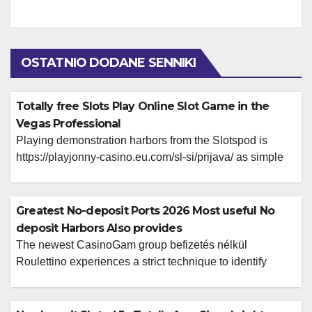
OSTATNIO DODANE SENNIKI
Totally free Slots Play Online Slot Game in the
Vegas Professional
Playing demonstration harbors from the Slotspod is
https://playjonny-casino.eu.com/sl-si/prijava/ as simple
as clicking the latest 'play demo’ button of the video
game we wish to enjoy. Periodically, you can expect
personal access to online game not even on other
Greatest No-deposit Ports 2026 Most useful No
networks, providing you a different sort of possible
deposit Harbors Also provides
opportunity to give them a go first. We have […]
The newest CasinoGam group befizetés nélkül
Roulettino experiences a strict technique to identify
genuine non-GamStop gambling enterprise free revolves
no deposit marketing on how to see. Monthly, we
discover an alternative and you can enjoyable no