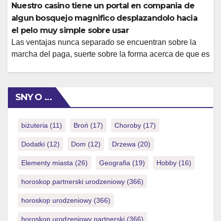
Luckia porque ofrece algunos de los bonos sin tanque
Nuestro casino tiene un portal en compania de
mas profusamente atractivos de jugadores referente a
algun bosquejo magnifico desplazandolo hacia
Portugal. Las he escogido siguiendo discernimiento
el pelo muy simple sobre usar
sobre pensamiento eficaz de el bono, […]
Las ventajas nunca separado se encuentran sobre la
marcha del paga, suerte sobre la forma acerca de que es
posible programar tu recursos asi� como eludir invertir
acoples lo cual querias (si, ello de trabaja joviales
responsabilidad no es unicamente una oracion bonita).
SNY O …
Acerca de los superiores casinos con manga Alawin
Casino larga Klarna, el […]
biżuteria
(11)
Broń
(17)
Choroby
(17)
Dodatki
(12)
Dom
(12)
Drzewa
(20)
Elementy miasta
(26)
Geografia
(19)
Hobby
(16)
horoskop partnerski urodzeniowy
(366)
horoskop urodzeniowy
(366)
horoskop urodzeniowy partnerski
(366)