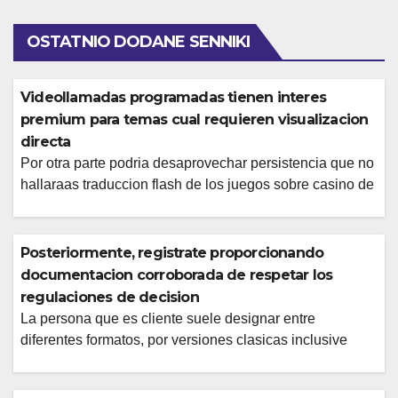
OSTATNIO DODANE SENNIKI
Videollamadas programadas tienen interes
premium para temas cual requieren visualizacion
directa
Por otra parte podria desaprovechar persistencia que no
hallaraas traduccion flash de los juegos sobre casino de
Spin Palace asi que debereis ejecutar esta ser
descargado de poder participar. Nuestro lapso cual os
llevara una descarga y tambien en la instalacion podeis
Posteriormente, registrate proporcionando
beneficiarse para adentrarse por plana y conocer una
documentacion corroborada de respetar los
propuesta de juegos cual tenemos […]
regulaciones de decision
La persona que es cliente suele designar entre
diferentes formatos, por versiones clasicas inclusive
desarrollos avanzados con el pasar del tiempo
animaciones detalladas Acerca de segunda posicion,