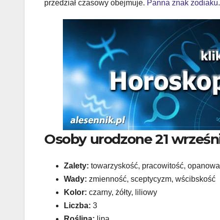
przedział czasowy obejmuje.
Panna znak zodiaku
.
Osoby urodzone 21 wrześn
Zalety:
towarzyskość, pracowitość, opanowa
Wady:
zmienność, sceptycyzm, wścibskość
Kolor:
czarny, żółty, liliowy
Liczba:
3
Roślina:
lipa