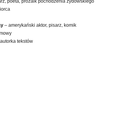
arz, poeta, prozaik pochodzenia żydowskiego
iorca
ay
– amerykański aktor, pisarz, komik
ilmowy
autorka tekstów