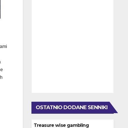
tami
m
ie
ch
OSTATNIO DODANE SENNIKI
Treasure wise gambling