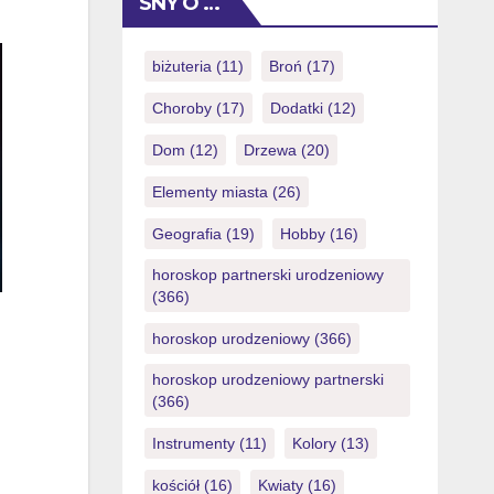
SNY O …
mareasca profitul de pana cu 100
Ilustrate. Diferenta se simte ca ?i cum
ar fi acolo nu-ti alegi tu numerele, ci
biżuteria
(11)
Broń
(17)
cumperi un minum al unuia bilete care
Choroby
(17)
Dodatki
(12)
au […]
Dom
(12)
Drzewa
(20)
Elementy miasta
(26)
Geografia
(19)
Hobby
(16)
horoskop partnerski urodzeniowy
(366)
horoskop urodzeniowy
(366)
horoskop urodzeniowy partnerski
(366)
Instrumenty
(11)
Kolory
(13)
kościół
(16)
Kwiaty
(16)