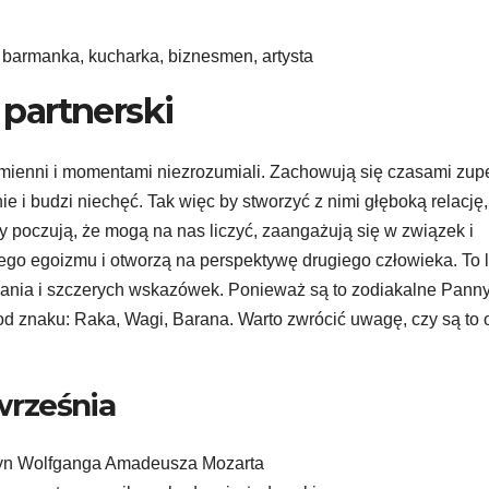
 barmanka, kucharka, biznesmen, artysta
partnerski
ą zmienni i momentami niezrozumiali. Zachowują się czasami zup
e i budzi niechęć. Tak więc by stworzyć z nimi głęboką relację,
dy poczują, że mogą na nas liczyć, zaangażują się w związek i
go egoizmu i otworzą na perspektywę drugiego człowieka. To 
ałania i szczerych wskazówek. Ponieważ są to zodiakalne Panny
pod znaku: Raka, Wagi, Barana. Warto zwrócić uwagę, czy są to
września
, syn Wolfganga Amadeusza Mozarta