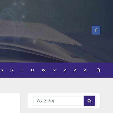
S
Ś
T
U
W
Y
Z
Ź
Ż