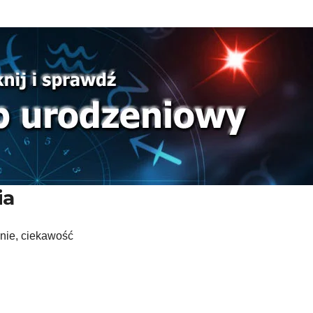
ia
nie, ciekawość