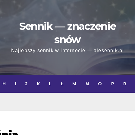
Sennik — znaczenie
snów
Najlepszy sennik w internecie — alesennik.pl
H
I
J
K
L
Ł
M
N
O
P
R