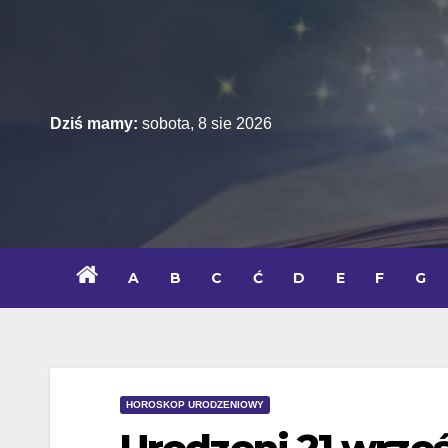
Skip
to
content
Dziś mamy:
sobota, 8 sie 2026
A
B
C
Ć
D
E
F
G
HOROSKOP URODZENIOWY