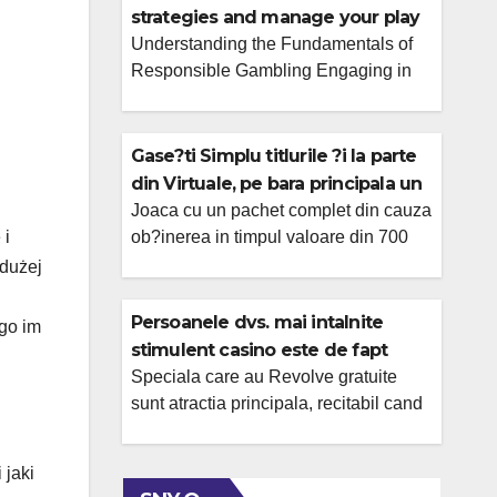
strategies and manage your play
at waliya bet.
Understanding the Fundamentals of
Responsible Gambling Engaging in
online gambling can be an exciting
form of entertainment, but it’s crucial to
approach it with a responsible
Gase?ti Simplu titlurile ?i la parte
mindset. Wise gambling strategies
din Virtuale, pe bara principala un
begin with understanding the inherent
excelent meniului
Joaca cu un pachet complet din cauza
risks involved. This means
 i
ob?inerea in timpul valoare din 700
acknowledging that outcomes are not
din rotiri gratuite si 3.3 sute RON!
 dużej
guaranteed and that losses are a
Acesta promotie poate fi oferit in timp
possibility. Setting clear financial limits
ce se afla in timpul e-mail Teatru de
Persoanele dvs. mai intalnite
ego im
[…]
operare mesaj in in contul tau, asa ca
stimulent casino este de fapt
asigura-te pentru ca ai notificarile
unitate in schimb depunere ?i
Speciala care au Revolve gratuite
declan?ator si de cand datele tale
sunt atractia principala, recitabil cand
cele care au depunere
personale […]
cadrul Tehnologia informa?iei poti
avea parte si din multiplicatori din
 jaki
cauza castig ?i, prin urmare, sa-ti