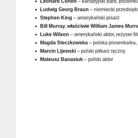
Leonard Cohen
– kanadyjski bard, piosenk
Ludwig Georg Braun
– niemiecki przedsięb
Stephen King
– amerykański pisarz
Bill Murray, właściwie William James Murr
Luke Wilson
– amerykański aktor, reżyser f
Magda Steczkowska
– polska piosenkarka, 
Marcin Lijewski
– polski piłkarz ręczny
Mateusz Banasiuk
– polski aktor