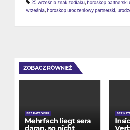
wpisu
25 września znak zodiaku
,
horoskop partnerski
września
,
horoskop urodzeniowy partnerski
,
urodz
ZOBACZ RÓWNIEŻ
BEZ KATEGORII
BEZ KAT
Mehrfach liegt sera
Insi
daran, so nicht
Ver