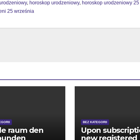
 urodzeniowy
,
horoskop urodzeniowy
,
horoskop urodzeniowy 25
eni 25 września
EGORII
BEZ KATEGORII
de raum den
Upon subscripti
bunden
new registered