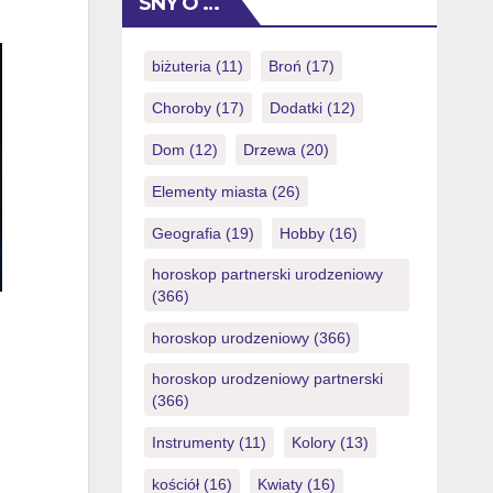
SNY O …
bonus and sense among the many
fastest payment online casinos when
you look at the the usa, with easy and
biżuteria
(11)
Broń
(17)
you will reputable withdrawals.
Choroby
(17)
Dodatki
(12)
Although some members like multiple
software […]
Dom
(12)
Drzewa
(20)
Elementy miasta
(26)
Geografia
(19)
Hobby
(16)
horoskop partnerski urodzeniowy
(366)
horoskop urodzeniowy
(366)
horoskop urodzeniowy partnerski
(366)
Instrumenty
(11)
Kolory
(13)
kościół
(16)
Kwiaty
(16)