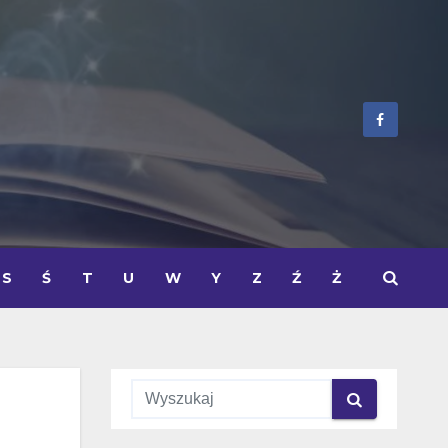
S
Ś
T
U
W
Y
Z
Ź
Ż