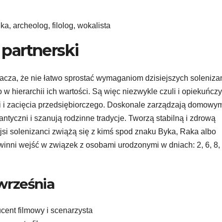
a, archeolog, filolog, wokalista
partnerski
acza, że nie łatwo sprostać wymaganiom dzisiejszych soleniza
 w hierarchii ich wartości. Są więc niezwykle czuli i opiekuńczy
 i zacięcia przedsiębiorczego. Doskonale zarządzają domowy
ntyczni i szanują rodzinne tradycje. Tworzą stabilną i zdrową
siejsi solenizanci zwiążą się z kimś spod znaku Byka, Raka albo
winni wejść w związek z osobami urodzonymi w dniach: 2, 6, 8,
września
cent filmowy i scenarzysta