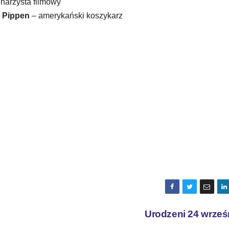
enarzysta filmowy
e Pippen
– amerykański koszykarz
Urodzeni 24 wrześ