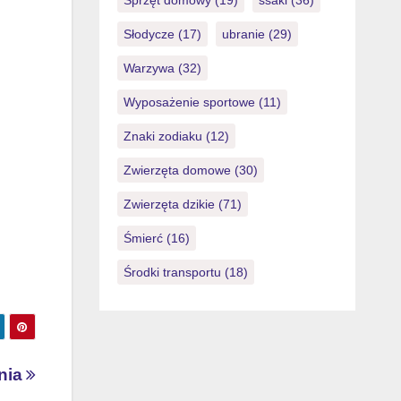
Sprzęt domowy
(19)
ssaki
(36)
Słodycze
(17)
ubranie
(29)
Warzywa
(32)
Wyposażenie sportowe
(11)
Znaki zodiaku
(12)
Zwierzęta domowe
(30)
Zwierzęta dzikie
(71)
Śmierć
(16)
Środki transportu
(18)
nia