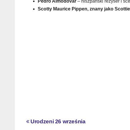
Pedro Almodóvar
– hiszpański reżyser i sc
Scotty Maurice Pippen, znany jako Scotti
Nawigacja
Urodzeni 26 września