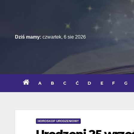
Skip
to
content
Dziś mamy:
czwartek, 6 sie 2026
A
B
C
Ć
D
E
F
G
HOROSKOP URODZENIOWY