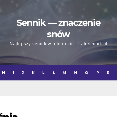
Sennik — znaczenie
snów
Najlepszy sennik w internecie — alesennik.pl
H
I
J
K
L
Ł
M
N
O
P
R