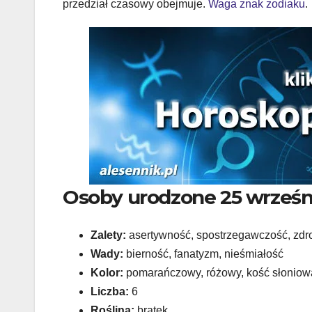
przedział czasowy obejmuje.
Waga znak zodiaku
.
Osoby urodzone 25 wrześn
Zalety:
asertywność, spostrzegawczość, zdr
Wady:
bierność, fanatyzm, nieśmiałość
Kolor:
pomarańczowy, różowy, kość słoniow
Liczba:
6
Roślina:
bratek