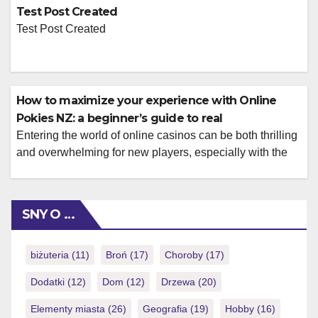
dynamics of bonuses, game selections, and online
Test Post Created
pokies nz free secure payment methods becomes
Test Post Created
essential. This guide will delve into how these factors
combine to enhance […]
How to maximize your experience with Online
Pokies NZ: a beginner’s guide to real
Entering the world of online casinos can be both thrilling
and overwhelming for new players, especially with the
variety of options available in New Zealand. To
maximize your enjoyment and potential winnings while
navigating this vibrant scene, understanding how online
SNY O …
casinos operate, the games you can play, and the best
online pokies for real money […]
biżuteria
(11)
Broń
(17)
Choroby
(17)
Dodatki
(12)
Dom
(12)
Drzewa
(20)
Elementy miasta
(26)
Geografia
(19)
Hobby
(16)