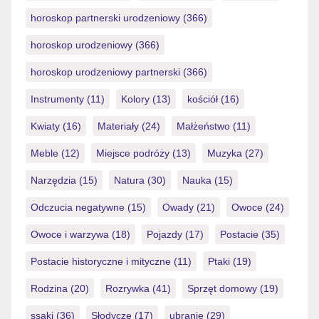
horoskop partnerski urodzeniowy
(366)
horoskop urodzeniowy
(366)
horoskop urodzeniowy partnerski
(366)
Instrumenty
(11)
Kolory
(13)
kościół
(16)
Kwiaty
(16)
Materiały
(24)
Małżeństwo
(11)
Meble
(12)
Miejsce podróży
(13)
Muzyka
(27)
Narzędzia
(15)
Natura
(30)
Nauka
(15)
Odczucia negatywne
(15)
Owady
(21)
Owoce
(24)
Owoce i warzywa
(18)
Pojazdy
(17)
Postacie
(35)
Postacie historyczne i mityczne
(11)
Ptaki
(19)
Rodzina
(20)
Rozrywka
(41)
Sprzęt domowy
(19)
ssaki
(36)
Słodycze
(17)
ubranie
(29)