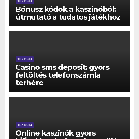
TEXTSHU
Bónusz kódok a kaszinóból:
útmutató a tudatos játékhoz
TEXTSHU
Casino sms deposit: gyors
feltöltés telefonszámla
terhére
TEXTSHU
Online kaszinók gyors