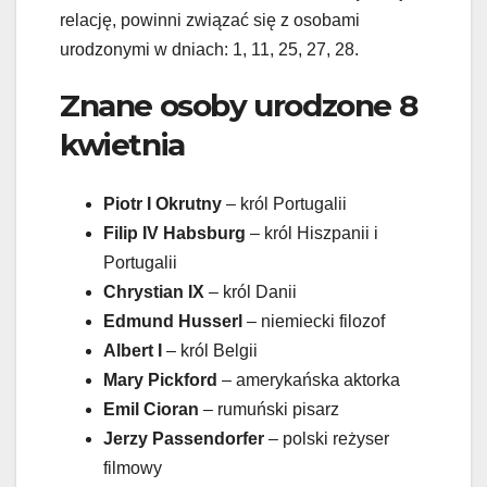
relację, powinni związać się z osobami
urodzonymi w dniach: 1, 11, 25, 27, 28.
Znane osoby urodzone 8
kwietnia
Piotr I Okrutny
– król Portugalii
Filip IV Habsburg
– król Hiszpanii i
Portugalii
Chrystian IX
– król Danii
Edmund Husserl
– niemiecki filozof
Albert I
– król Belgii
Mary Pickford
– amerykańska aktorka
Emil Cioran
– rumuński pisarz
Jerzy Passendorfer
– polski reżyser
filmowy