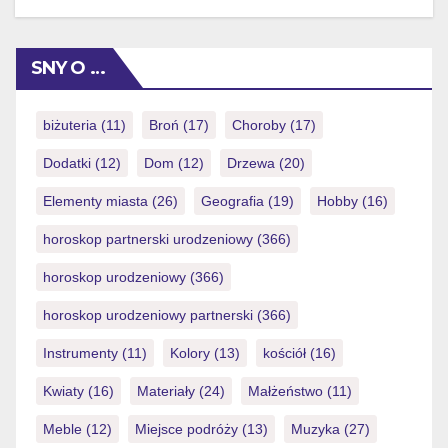
komolyabb elvárássá alakul a villámgyors utalások iránt.
Alig pár szezonnal korábban teljesen megszokott volt a
több napos várakozás, 2026-ra ellenben ez komoly
SNY O …
versenyhátrány. A kifizetési tempó napjainkban épp
akkora súllyal esik latba, mint a szolgáltató hírneve.
Pontosan ezért ajánlott pontról pontra […]
biżuteria
(11)
Broń
(17)
Choroby
(17)
Dodatki
(12)
Dom
(12)
Drzewa
(20)
Elementy miasta
(26)
Geografia
(19)
Hobby
(16)
horoskop partnerski urodzeniowy
(366)
horoskop urodzeniowy
(366)
horoskop urodzeniowy partnerski
(366)
Instrumenty
(11)
Kolory
(13)
kościół
(16)
Kwiaty
(16)
Materiały
(24)
Małżeństwo
(11)
Meble
(12)
Miejsce podróży
(13)
Muzyka
(27)