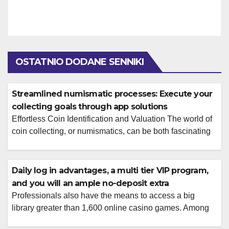
OSTATNIO DODANE SENNIKI
Streamlined numismatic processes: Execute your
collecting goals through app solutions
Effortless Coin Identification and Valuation The world of
coin collecting, or numismatics, can be both fascinating
and complex. For enthusiasts looking to deepen their
understanding of their collections, the ability to quickly
and accurately identify coins and ascertain their value is
Daily log in advantages, a multi tier VIP program,
paramount. Traditional methods often involve consulting
and you will an ample no-deposit extra
hefty reference books or seeking expert opinions, which
Professionals also have the means to access a big
[…]
library greater than 1,600 online casino games. Among
the many most recent sweepstakes casinos, The new