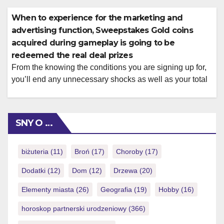
Win Zone shines along with its 2025 discharge,
providing a sophisticated platform and you may a good
When to experience for the marketing and
„no-purchase-necessary” model you to definitely pulls
advertising function, Sweepstakes Gold coins
aggressive casino admirers. Alternative methods so you
acquired during gameplay is going to be
[…]
redeemed the real deal prizes
From the knowing the conditions you are signing up for,
you’ll end any unnecessary shocks as well as your total
feel would be far easier � and you will enjoyable!
Before signing upwards for all the societal local casino,
you should understand the fine print linked to the
SNY O …
website. Social casinos seem to servers themed […]
biżuteria
(11)
Broń
(17)
Choroby
(17)
Dodatki
(12)
Dom
(12)
Drzewa
(20)
Elementy miasta
(26)
Geografia
(19)
Hobby
(16)
horoskop partnerski urodzeniowy
(366)