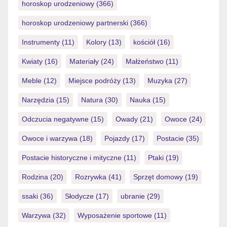
horoskop urodzeniowy
(366)
horoskop urodzeniowy partnerski
(366)
Instrumenty
(11)
Kolory
(13)
kościół
(16)
Kwiaty
(16)
Materiały
(24)
Małżeństwo
(11)
Meble
(12)
Miejsce podróży
(13)
Muzyka
(27)
Narzędzia
(15)
Natura
(30)
Nauka
(15)
Odczucia negatywne
(15)
Owady
(21)
Owoce
(24)
Owoce i warzywa
(18)
Pojazdy
(17)
Postacie
(35)
Postacie historyczne i mityczne
(11)
Ptaki
(19)
Rodzina
(20)
Rozrywka
(41)
Sprzęt domowy
(19)
ssaki
(36)
Słodycze
(17)
ubranie
(29)
Warzywa
(32)
Wyposażenie sportowe
(11)