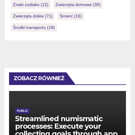
Znaki zodiaku
(12)
Zwierzęta domowe
(30)
Zwierzęta dzikie
(71)
Śmierć
(16)
Środki transportu
(18)
ZOBACZ RÓWNIEŻ
PUBLIC
Streamlined numismatic
processes: Execute your
collecting goals through app