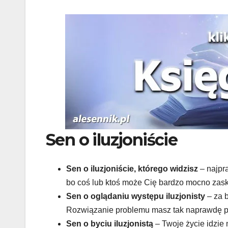
Sen o iluzjoniście
Sen o iluzjoniście, którego widzisz
– najpra
bo coś lub ktoś może Cię bardzo mocno zas
Sen o oglądaniu występu iluzjonisty
– za b
Rozwiązanie problemu masz tak naprawdę
Sen o byciu iluzjonistą
– Twoje życie idzie