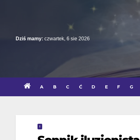
Skip
to
content
Dziś mamy:
czwartek, 6 sie 2026
A
B
C
Ć
D
E
F
G
I