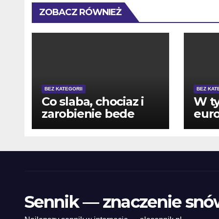
ZOBACZ RÓWNIEŻ
BEZ KATEGORII
BEZ KAT
Co slaba, chociaz i
W t
zarobienie bede
euro
musial niezaleznie
inte
zaplacic podatek
peln
w na
Sennik — znaczenie snó