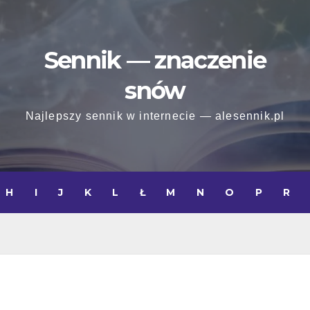
Sennik — znaczenie
snów
Najlepszy sennik w internecie — alesennik.pl
H
I
J
K
L
Ł
M
N
O
P
R