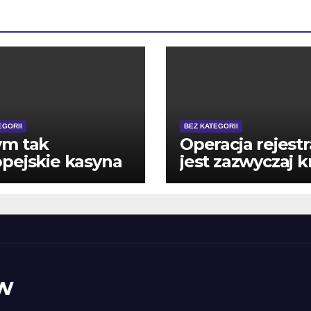
EGORII
BEZ KATEGORII
ym tak
Operacja rejestr
pejskie kasyna
jest zazwyczaj k
rnetowe sa w
i mozesz zajmuj
i odpowiednie
ciagu kilku min
szym kraju
w