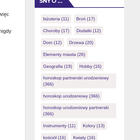
SNY O …
internet, jednym z glownych
swojej oferty bez ryzyka. Gracze mogli
https://rantcasino.io/pl/aplikacja/ […]
dostac jak 20. z setki darmowych
więc
spinow lub po prostu po prostu bonus
biżuteria
(11)
Broń
(17)
gospodarczy od 25 na 2stu zlotych.
Choroby
(17)
Dodatki
(12)
nigdy
Ustawodawstwo serwisu okresla
zasady zyski pieniedzy do […]
Dom
(12)
Drzewa
(20)
Elementy miasta
(26)
Geografia
(19)
Hobby
(16)
horoskop partnerski urodzeniowy
(366)
horoskop urodzeniowy
(366)
horoskop urodzeniowy partnerski
(366)
Instrumenty
(11)
Kolory
(13)
kościół
(16)
Kwiaty
(16)