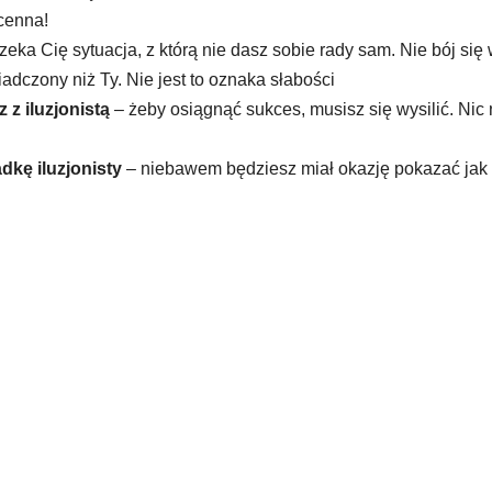
cenna!
ka Cię sytuacja, z którą nie dasz sobie rady sam. Nie bój się 
iadczony niż Ty. Nie jest to oznaka słabości
z z iluzjonistą
– żeby osiągnąć sukces, musisz się wysilić. Nic 
dkę iluzjonisty
– niebawem będziesz miał okazję pokazać jak