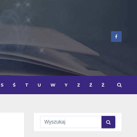
S
Ś
T
U
W
Y
Z
Ź
Ż