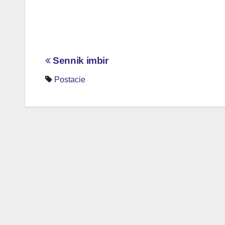
Nawigacja
Sennik imbir
wpisu
Postacie