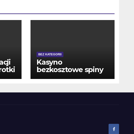
BEZ KATEGORII
acji
Kasyno
rotki
bezkosztowe spiny
e w
oni najczesciej
ut
spotykany rodzaj
bonusu bez
depozytu na 2025
sezonu