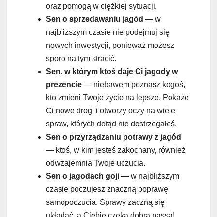
oraz pomogą w ciężkiej sytuacji.
Sen o
sprzedawaniu jagód
— w
najbliższym czasie nie podejmuj się
nowych inwestycji, ponieważ możesz
sporo na tym stracić.
Sen, w którym ktoś daje Ci jagody w
prezencie
— niebawem poznasz kogoś,
kto zmieni Twoje życie na lepsze. Pokaże
Ci nowe drogi i otworzy oczy na wiele
spraw, których dotąd nie dostrzegałeś.
Sen o
przyrządzaniu potrawy z jagód
— ktoś, w kim jesteś zakochany, również
odwzajemnia Twoje uczucia.
Sen o
jagodach goji
— w najbliższym
czasie poczujesz znaczną poprawę
samopoczucia. Sprawy zaczną się
układać, a Ciebie czeka dobra passa!