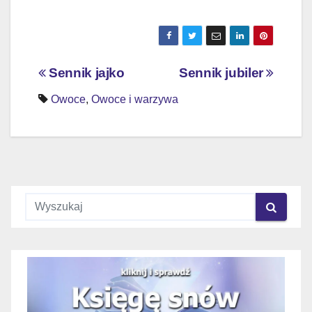
Nawigacja
Sennik jajko
Sennik jubiler
wpisu
Owoce
,
Owoce i warzywa