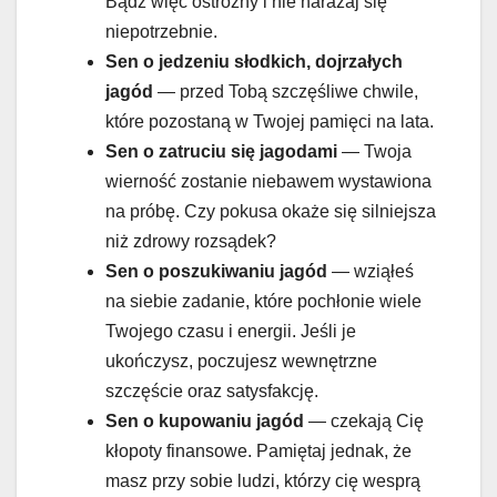
Bądź więc ostrożny i nie narażaj się
niepotrzebnie.
Sen o
jedzeniu słodkich, dojrzałych
jagód
— przed Tobą szczęśliwe chwile,
które pozostaną w Twojej pamięci na lata.
Sen o
zatruciu się jagodami
— Twoja
wierność zostanie niebawem wystawiona
na próbę. Czy pokusa okaże się silniejsza
niż zdrowy rozsądek?
Sen o
poszukiwaniu jagód
— wziąłeś
na siebie zadanie, które pochłonie wiele
Twojego czasu i energii. Jeśli je
ukończysz, poczujesz wewnętrzne
szczęście oraz satysfakcję.
Sen o
kupowaniu jagód
— czekają Cię
kłopoty finansowe. Pamiętaj jednak, że
masz przy sobie ludzi, którzy cię wesprą