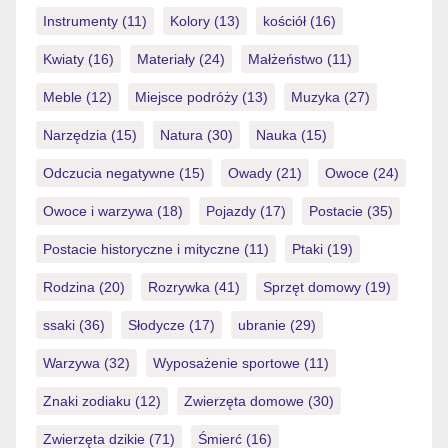
Instrumenty
(11)
Kolory
(13)
kościół
(16)
Kwiaty
(16)
Materiały
(24)
Małżeństwo
(11)
Meble
(12)
Miejsce podróży
(13)
Muzyka
(27)
Narzędzia
(15)
Natura
(30)
Nauka
(15)
Odczucia negatywne
(15)
Owady
(21)
Owoce
(24)
Owoce i warzywa
(18)
Pojazdy
(17)
Postacie
(35)
Postacie historyczne i mityczne
(11)
Ptaki
(19)
Rodzina
(20)
Rozrywka
(41)
Sprzęt domowy
(19)
ssaki
(36)
Słodycze
(17)
ubranie
(29)
Warzywa
(32)
Wyposażenie sportowe
(11)
Znaki zodiaku
(12)
Zwierzęta domowe
(30)
Zwierzęta dzikie
(71)
Śmierć
(16)