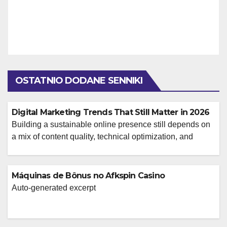
OSTATNIO DODANE SENNIKI
Digital Marketing Trends That Still Matter in 2026
Building a sustainable online presence still depends on
a mix of content quality, technical optimization, and
consistent audience engagement. Businesses that rely
on a single acquisition channel usually run into volatility
sooner or later, which is why a balanced strategy
Máquinas de Bônus no Afkspin Casino
remains the safer long-term choice. For teams reviewing
Auto-generated excerpt
their current acquisition model, it helps to […]