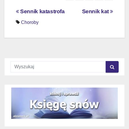
Nawigacja
Sennik katastrofa
Sennik kat
wpisu
Choroby