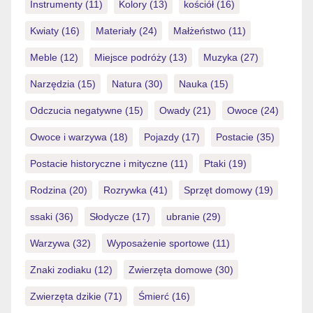
Instrumenty
(11)
Kolory
(13)
kościół
(16)
Kwiaty
(16)
Materiały
(24)
Małżeństwo
(11)
Meble
(12)
Miejsce podróży
(13)
Muzyka
(27)
Narzędzia
(15)
Natura
(30)
Nauka
(15)
Odczucia negatywne
(15)
Owady
(21)
Owoce
(24)
Owoce i warzywa
(18)
Pojazdy
(17)
Postacie
(35)
Postacie historyczne i mityczne
(11)
Ptaki
(19)
Rodzina
(20)
Rozrywka
(41)
Sprzęt domowy
(19)
ssaki
(36)
Słodycze
(17)
ubranie
(29)
Warzywa
(32)
Wyposażenie sportowe
(11)
Znaki zodiaku
(12)
Zwierzęta domowe
(30)
Zwierzęta dzikie
(71)
Śmierć
(16)