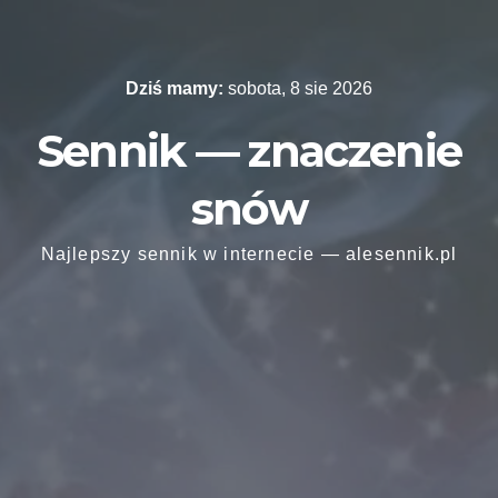
Skip
to
content
Dziś mamy:
sobota, 8 sie 2026
Sennik — znaczenie
snów
Najlepszy sennik w internecie — alesennik.pl