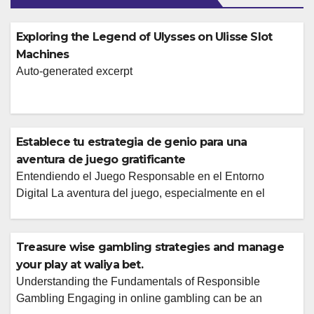
Exploring the Legend of Ulysses on Ulisse Slot
Machines
Auto-generated excerpt
Establece tu estrategia de genio para una
aventura de juego gratificante
Entendiendo el Juego Responsable en el Entorno
Digital La aventura del juego, especialmente en el
ámbito online, puede ser una fuente de entretenimiento
emocionante y potencialmente gratificante. Sin embargo,
para que esta experiencia sea verdaderamente positiva
Treasure wise gambling strategies and manage
y sostenible, es fundamental abordarla con una
your play at waliya bet.
estrategia bien pensada y un compromiso firme con el
Understanding the Fundamentals of Responsible
juego responsable. Esto […]
Gambling Engaging in online gambling can be an