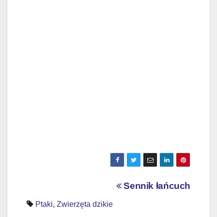
Nawigacja
Sennik łańcuch
wpisu
Ptaki
,
Zwierzęta dzikie