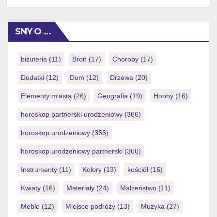
exciting form of entertainment, but it’s crucial to approach
it with a responsible mindset. Wise gambling strategies
begin with understanding the inherent risks involved.
SNY O …
This means acknowledging that outcomes are not
guaranteed and that losses are a possibility. Setting
clear financial limits […]
biżuteria
(11)
Broń
(17)
Choroby
(17)
Dodatki
(12)
Dom
(12)
Drzewa
(20)
Elementy miasta
(26)
Geografia
(19)
Hobby
(16)
horoskop partnerski urodzeniowy
(366)
horoskop urodzeniowy
(366)
horoskop urodzeniowy partnerski
(366)
Instrumenty
(11)
Kolory
(13)
kościół
(16)
Kwiaty
(16)
Materiały
(24)
Małżeństwo
(11)
Meble
(12)
Miejsce podróży
(13)
Muzyka
(27)