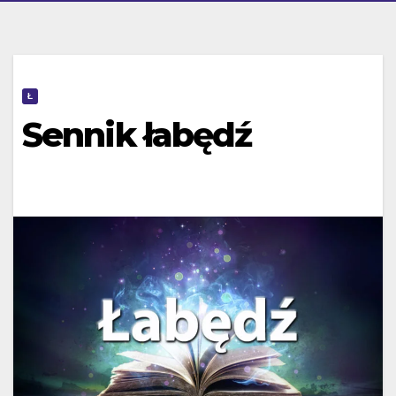
Ł
Sennik łabędź