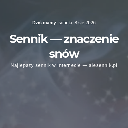
Skip
to
content
Dziś mamy:
sobota, 8 sie 2026
Sennik — znaczenie
snów
Najlepszy sennik w internecie — alesennik.pl