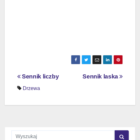
Nawigacja
Sennik liczby
Sennik laska
wpisu
Drzewa