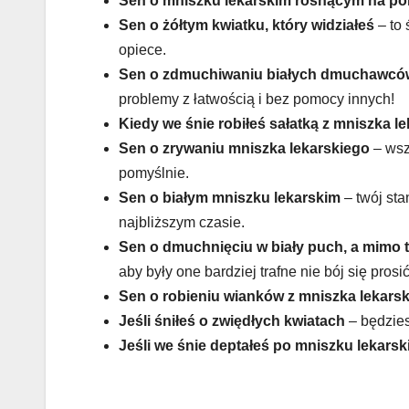
Sen o mniszku lekarskim rosnącym na po
Sen o żółtym kwiatku, który widziałeś
– to 
opiece.
Sen o zdmuchiwaniu białych dmuchawcó
problemy z łatwością i bez pomocy innych!
Kiedy we śnie robiłeś sałatką z mniszka l
Sen o zrywaniu mniszka lekarskiego
– wsz
pomyślnie.
Sen o białym mniszku lekarskim
– twój sta
najbliższym czasie.
Sen o dmuchnięciu w biały puch, a mimo 
aby były one bardziej trafne nie bój się pros
Sen o robieniu wianków z mniszka lekars
Jeśli śniłeś o zwiędłych kwiatach
– będzies
Jeśli we śnie deptałeś po mniszku lekars