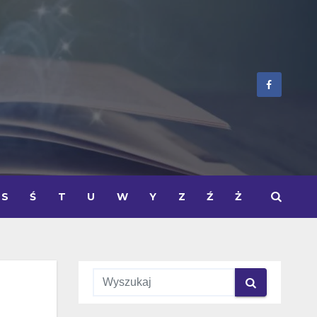
S
Ś
T
U
W
Y
Z
Ź
Ż