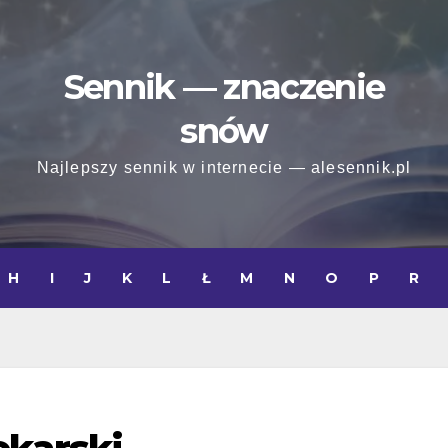
Sennik — znaczenie
snów
Najlepszy sennik w internecie — alesennik.pl
H
I
J
K
L
Ł
M
N
O
P
R