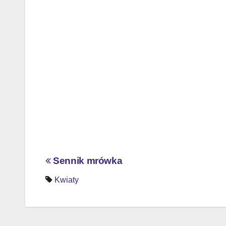
Nawigacja
Sennik mrówka
wpisu
Kwiaty