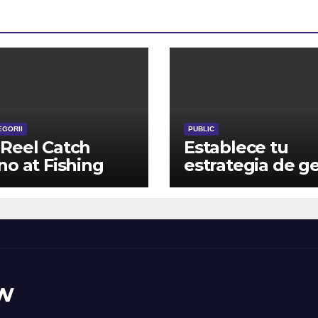
EGORII
PUBLIC
Reel Catch
Establece tu
no at Fishing
estrategia de g
ot
para una avent
de juego
gratificante
w