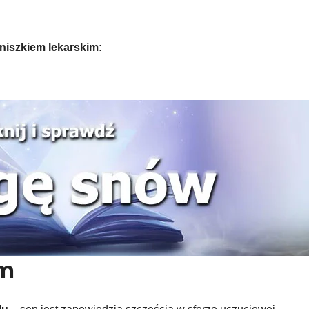
iszkiem lekarskim:
im