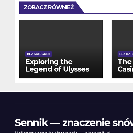
ZOBACZ RÓWNIEŻ
BEZ KATEGORII
BEZ KAT
Exploring the
The 
Legend of Ulysses
Casi
on Ulisse Slot
Dep
Machines
Sennik — znaczenie snó