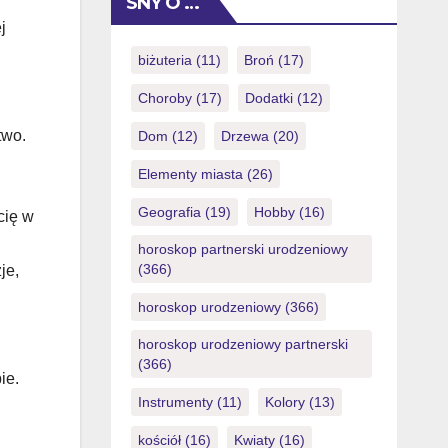
SNY O …
responsable. Esto […]
mindset. Wise gambling strategies
j
begin with understanding the inherent
risks involved. This means
biżuteria
(11)
Broń
(17)
acknowledging that outcomes are not
Choroby
(17)
Dodatki
(12)
guaranteed and that losses are a
possibility. Setting clear financial limits
two.
Dom
(12)
Drzewa
(20)
[…]
Elementy miasta
(26)
Geografia
(19)
Hobby
(16)
cię w
horoskop partnerski urodzeniowy
(366)
je,
horoskop urodzeniowy
(366)
horoskop urodzeniowy partnerski
(366)
ie.
Instrumenty
(11)
Kolory
(13)
kościół
(16)
Kwiaty
(16)