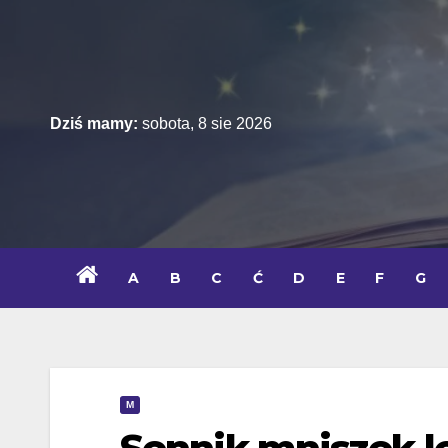
Skip
to
content
Dziś mamy:
sobota, 8 sie 2026
A
B
C
Ć
D
E
F
G
M