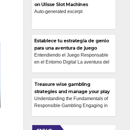
on Ulisse Slot Machines
Auto-generated excerpt
Establece tu estrategia de genio
para una aventura de juego
gratificante
Entendiendo el Juego Responsable
en el Entorno Digital La aventura del
juego, especialmente en el ámbito
online, puede ser una fuente de
entretenimiento emocionante y
Treasure wise gambling
potencialmente gratificante. Sin
strategies and manage your play
embargo, para que esta experiencia
at waliya bet.
Understanding the Fundamentals of
sea verdaderamente positiva y
Responsible Gambling Engaging in
sostenible, es fundamental abordarla
online gambling can be an exciting
con una estrategia bien pensada y un
form of entertainment, but it’s crucial to
compromiso firme con el juego
approach it with a responsible