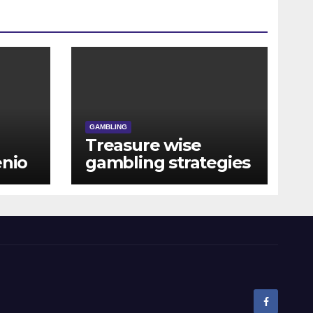
GAMBLING
Treasure wise
enio
gambling strategies
ura
and manage your
play at waliya bet.