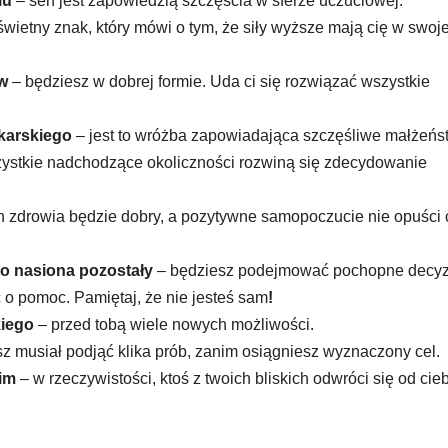
lu
– sen jest zapowiedzią szczęścia w sferze uczuciowej.
świetny znak, który mówi o tym, że siły wyższe mają cię w swoje
w
– będziesz w dobrej formie. Uda ci się rozwiązać wszystkie
ekarskiego
– jest to wróżba zapowiadająca szczęśliwe małżeńs
ystkie nadchodzące okoliczności rozwiną się zdecydowanie
n zdrowia będzie dobry, a pozytywne samopoczucie nie opuści 
to nasiona pozostały
– będziesz podejmować pochopne decyz
ić o pomoc. Pamiętaj, że nie jesteś sam
!
kiego
– przed tobą wiele nowych możliwości.
z musiał podjąć klika prób, zanim osiągniesz wyznaczony cel.
kim
– w rzeczywistości, ktoś z twoich bliskich odwróci się od cieb