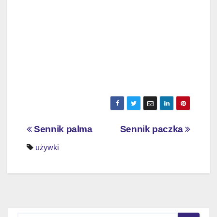
Nawigacja
Sennik palma
Sennik paczka
wpisu
używki