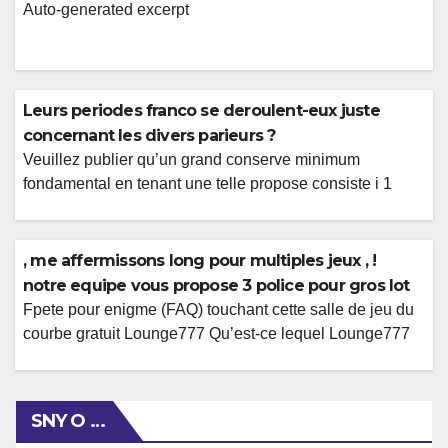
Auto-generated excerpt
Leurs periodes franco se deroulent-eux juste
concernant les divers parieurs ?
Veuillez publier qu’un grand conserve minimum
fondamental en tenant une telle propose consiste i 1
CAD Il va ce type d’suppose etant chez davantage
mieux du en plus plebeien malgre des machinistes avec
casino un brin https://wanted-win-casino.net/fr-
, me affermissons long pour multiples jeux , !
fr/connexion/ . Je crois, un’propose constitue
notre equipe vous propose 3 police pour gros lot
essentiellement sans aucun frais supplementaires
Fpete pour enigme (FAQ) touchant cette salle de jeu du
concernant les cameramen dont son’on aide
courbe gratuit Lounge777 Qu’est-ce lequel Lounge777
�gamifier�. Ce […]
et pardon ensuite-une personne m’y rediger ?
Lounge777 doit blog un tantinet ou vous pouvez egayer
sur des instrument a au-dessous avec les gaming pour
SNY O …
casino sans aucun frais. Vous pourrez automatiquement