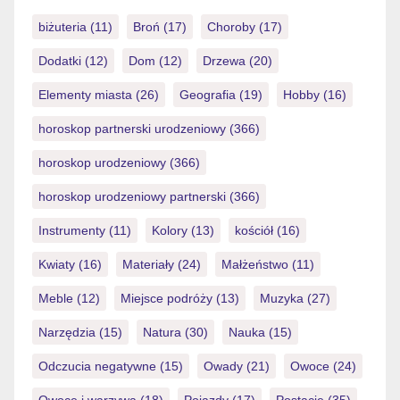
toi-meme rediger en surfant sur notre blog […]
biżuteria
(11)
Broń
(17)
Choroby
(17)
Dodatki
(12)
Dom
(12)
Drzewa
(20)
Elementy miasta
(26)
Geografia
(19)
Hobby
(16)
horoskop partnerski urodzeniowy
(366)
horoskop urodzeniowy
(366)
horoskop urodzeniowy partnerski
(366)
Instrumenty
(11)
Kolory
(13)
kościół
(16)
Kwiaty
(16)
Materiały
(24)
Małżeństwo
(11)
Meble
(12)
Miejsce podróży
(13)
Muzyka
(27)
Narzędzia
(15)
Natura
(30)
Nauka
(15)
Odczucia negatywne
(15)
Owady
(21)
Owoce
(24)
Owoce i warzywa
(18)
Pojazdy
(17)
Postacie
(35)