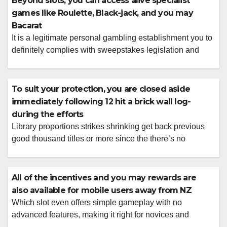
Beyond slots, you can access alive specialist
games like Roulette, Black-jack, and you may
Bacarat
It is a legitimate personal gambling establishment you to
definitely complies with sweepstakes legislation and
uses safer commission procedures Get totally free coins
so you’re able to startSign up with your own current
email address and you may located totally free Coins
To suit your protection, you are closed aside
When the Spree adds a great tiered system, also a
immediately following 12 hit a brick wall log-
simple facts track […]
during the efforts
Library proportions strikes shrinking get back previous
good thousand titles or more since the there’s no
treatment for realistically enjoy that many video game
anyhow. For the states in place of legal gambling on line,
paina tätä sivustoa sweepstakes gambling enterprises
All of the incentives and you may rewards are
give a near alternative you to definitely we are going to
also available for mobile users away from NZ
talk about later […]
Which slot even offers simple gameplay with no
advanced features, making it right for novices and
experts This extra is actually low priced, it carries an