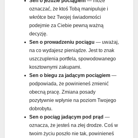
Sen o jeździe pociągiem
— może
oznaczać, że ktoś Tobą manipuluje i
wkrótce bez Twojej świadomości
podejmie za Ciebie pewną ważną
decyzję.
Sen o
prowadzeniu pociągu
— uważaj,
na co wydajesz pieniądze. Jest to znak
uszczuplenia portfela, spowodowanego
kosztownymi zakupami.
Sen o
biegu za jadącym pociągiem
—
podpowiada, że powinieneś zmienić
obecną pracę. Zmiana posady
pozytywnie wpłynie na poziom Twojego
dobrobytu.
Sen o pociąg jadącym pod prąd
—
oznacza, że jesteś na złej drodze. Coś w
twoim życiu poszło nie tak, powinieneś