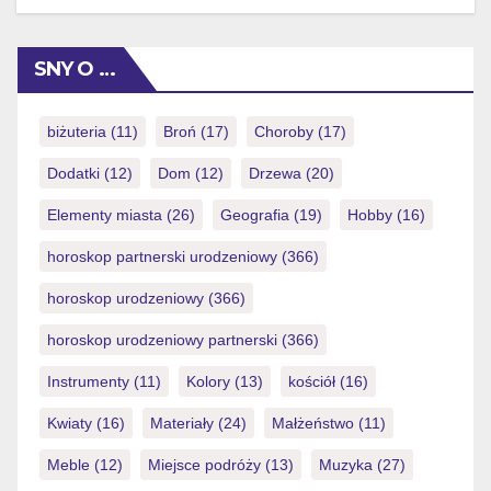
incredibly low exposure (you could potentially simply
eradicate NZ$1) also it will provide
SNY O …
https://royalspinscasino-ca.com/login/ you with a totally
free possibility to victory currency. Things I do want to
increase […]
biżuteria
(11)
Broń
(17)
Choroby
(17)
Dodatki
(12)
Dom
(12)
Drzewa
(20)
Elementy miasta
(26)
Geografia
(19)
Hobby
(16)
horoskop partnerski urodzeniowy
(366)
horoskop urodzeniowy
(366)
horoskop urodzeniowy partnerski
(366)
Instrumenty
(11)
Kolory
(13)
kościół
(16)
Kwiaty
(16)
Materiały
(24)
Małżeństwo
(11)
Meble
(12)
Miejsce podróży
(13)
Muzyka
(27)