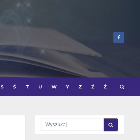
S
Ś
T
U
W
Y
Z
Ź
Ż