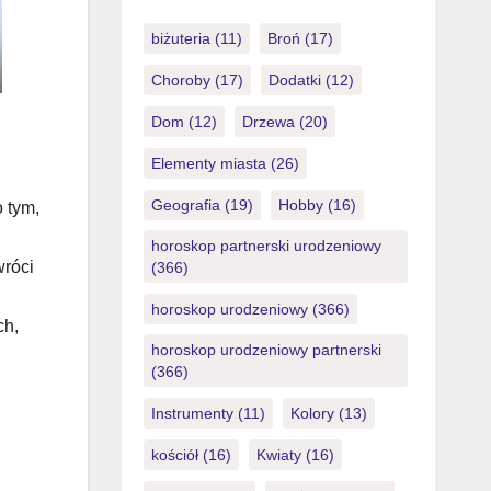
potential winnings while navigating
this vibrant scene, understanding how
biżuteria
(11)
Broń
(17)
online casinos operate, the games
Choroby
(17)
Dodatki
(12)
you can play, and the best online
pokies for real money […]
Dom
(12)
Drzewa
(20)
Elementy miasta
(26)
Geografia
(19)
Hobby
(16)
 tym,
horoskop partnerski urodzeniowy
wróci
(366)
horoskop urodzeniowy
(366)
ch,
horoskop urodzeniowy partnerski
(366)
Instrumenty
(11)
Kolory
(13)
kościół
(16)
Kwiaty
(16)