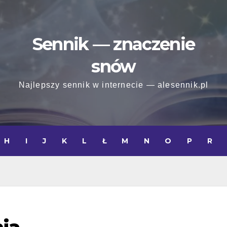
Sennik — znaczenie
snów
Najlepszy sennik w internecie — alesennik.pl
H
I
J
K
L
Ł
M
N
O
P
R