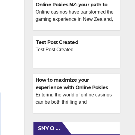
Online Pokies NZ: your path to
bigger wins
Online casinos have transformed the
gaming experience in New Zealand,
with online pokies offering thrilling
gameplay and generous welcome
bonuses. As 2026 brings new
Test Post Created
opportunities for players,
Test Post Created
understanding the dynamics of
bonuses, game selections, and online
pokies nz free secure payment
methods becomes essential. This
How to maximize your
guide will delve into how these factors
experience with Online Pokies
combine to enhance […]
NZ: a beginner’s guide to real
Entering the world of online casinos
can be both thrilling and
overwhelming for new players,
especially with the variety of options
available in New Zealand. To
SNY O …
maximize your enjoyment and