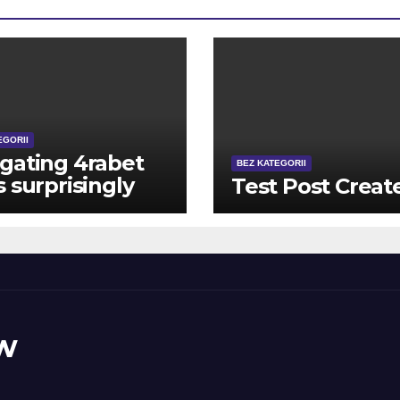
EGORII
gating 4rabet
BEZ KATEGORII
s surprisingly
Test Post Creat
ightforward
 for total
inners
w