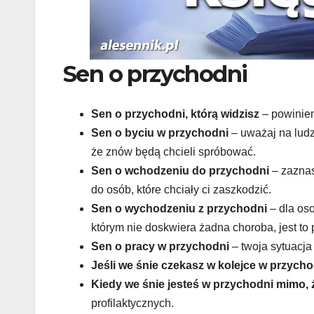
Sen o przychodni
Sen o przychodni, którą widzisz
– powinien
Sen o byciu w przychodni
– uważaj na ludz
że znów będą chcieli spróbować.
Sen o wchodzeniu do przychodni
– zaznas
do osób, które chciały ci zaszkodzić.
Sen o wychodzeniu z przychodni
– dla oso
którym nie doskwiera żadna choroba, jest to
Sen o pracy w przychodni
– twoja sytuacja
Jeśli we śnie czekasz w kolejce w przycho
Kiedy we śnie jesteś w przychodni mimo, 
profilaktycznych.