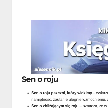
Sen o roju
Sen o roju pszczół, który widzimy
– wskazu
namiętność, zaufanie ulegnie wzmocnieniu, a
Sen o zbliżającym się roju
– oznacza, że w t