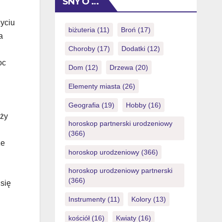
SNY O …
bonusurile de au De asemenea, ?i
rezervarile din locuri sunt comune
yciu
lucrurile la care un primesc membrii
biżuteria
(11)
Broń
(17)
a
Platinum De asemenea, ?i Black. Ori
Choroby
(17)
Dodatki
(12)
de cate ori […]
oc
Dom
(12)
Drzewa
(20)
Elementy miasta
(26)
Geografia
(19)
Hobby
(16)
eży
horoskop partnerski urodzeniowy
(366)
że
horoskop urodzeniowy
(366)
horoskop urodzeniowy partnerski
(366)
 się
Instrumenty
(11)
Kolory
(13)
kościół
(16)
Kwiaty
(16)