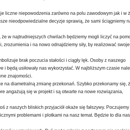
je liczne niepowodzenia zarówno na polu zawodowym jak i w ż
sze nieodpowiedzialne decyzje sprawią, że sami ściągniemy n
, że w najtrudniejszych chwilach będziemy mogli liczyć na pom
, zrozumienia i na nowo odnajdziemy siły, by realizować swoje
bolizuje brak poczucia stałości i ciągły lęk. Osoby z naszego
we i będą usiłowały nas wykorzystać. W najbliższym czasie nal
wne znajomości.
e na diametralną zmianę przekonań. Szybko przekonamy się, 
e angażują się w projekt i są otwarte na nowe rozwiązania,
oś z naszych bliskich przyjaciół okaże się fałszywy. Poczujemy
licznymi problemami i plotkami na nasz temat. Będzie to dla nas