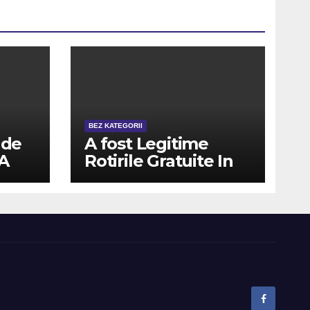
BEZ KATEGORII
 de
A fost Legitime
A
Rotirile Gratuite In
locul Depunere
?i
Prezentul? P Joc