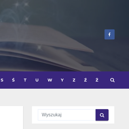
S
Ś
T
U
W
Y
Z
Ź
Ż