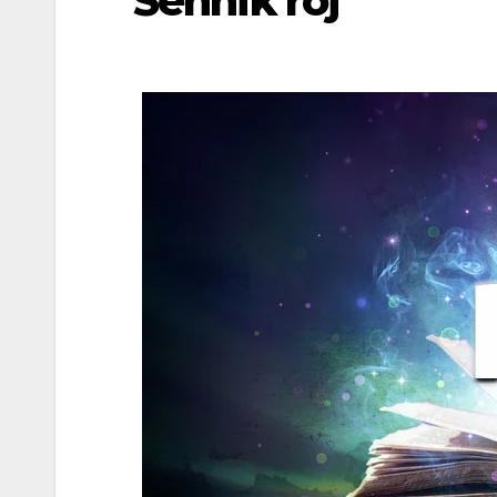
Sennik rój