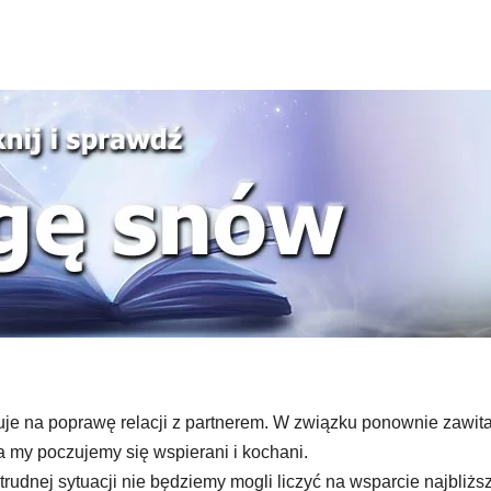
je na poprawę relacji z partnerem. W związku ponownie zawit
 my poczujemy się wspierani i kochani.
rudnej sytuacji nie będziemy mogli liczyć na wsparcie najbliższ