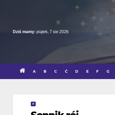
Skip
to
content
Dziś mamy:
piątek, 7 sie 2026
A
B
C
Ć
D
E
F
G
R