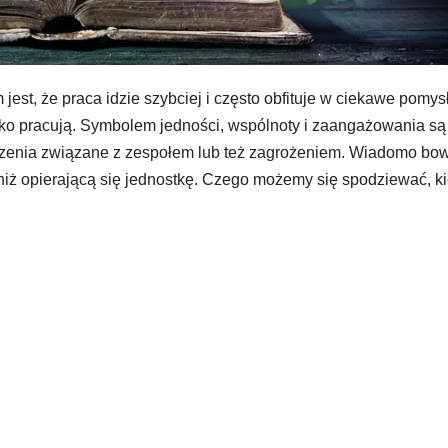
est, że praca idzie szybciej i często obfituje w ciekawe pomysł
ko pracują. Symbolem jedności, wspólnoty i zaangażowania są
jarzenia związane z zespołem lub też zagrożeniem. Wiadomo bo
 niż opierającą się jednostkę. Czego możemy się spodziewać, k