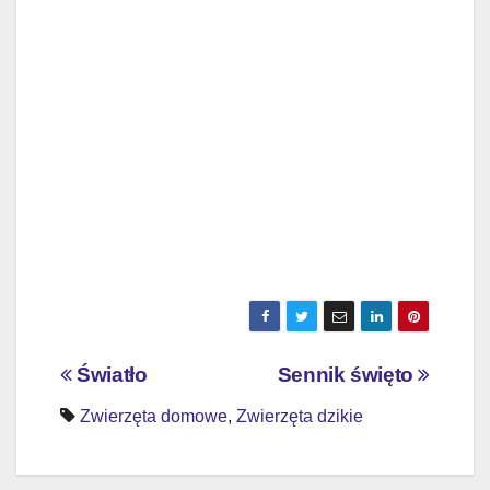
Nawigacja
Światło
Sennik święto
wpisu
Zwierzęta domowe
,
Zwierzęta dzikie