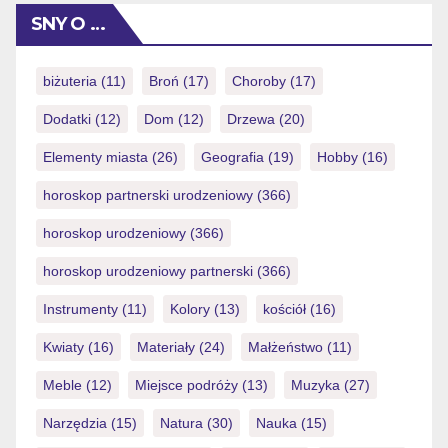
köszönhetően lett keresett, hiszen csekély összeggel
SNY O …
biztosítja a belépést. Az idei évben különösen
felértékelődött az az ajánlat, amely egyetlen kis
befizetéssel megnyitja a valós pénzes játékot. […]
biżuteria
(11)
Broń
(17)
Choroby
(17)
Dodatki
(12)
Dom
(12)
Drzewa
(20)
Elementy miasta
(26)
Geografia
(19)
Hobby
(16)
horoskop partnerski urodzeniowy
(366)
horoskop urodzeniowy
(366)
horoskop urodzeniowy partnerski
(366)
Instrumenty
(11)
Kolory
(13)
kościół
(16)
Kwiaty
(16)
Materiały
(24)
Małżeństwo
(11)
Meble
(12)
Miejsce podróży
(13)
Muzyka
(27)
Narzędzia
(15)
Natura
(30)
Nauka
(15)