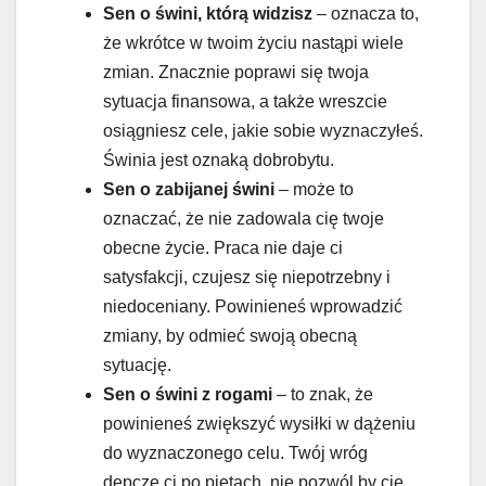
Sen o świni, którą widzisz
– oznacza to,
że wkrótce w twoim życiu nastąpi wiele
zmian. Znacznie poprawi się twoja
sytuacja finansowa, a także wreszcie
osiągniesz cele, jakie sobie wyznaczyłeś.
Świnia jest oznaką dobrobytu.
Sen o zabijanej świni
– może to
oznaczać, że nie zadowala cię twoje
obecne życie. Praca nie daje ci
satysfakcji, czujesz się niepotrzebny i
niedoceniany. Powinieneś wprowadzić
zmiany, by odmieć swoją obecną
sytuację.
Sen o świni z rogami
– to znak, że
powinieneś zwiększyć wysiłki w dążeniu
do wyznaczonego celu. Twój wróg
depcze ci po piętach, nie pozwól by cię