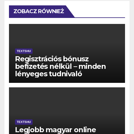
ZOBACZ RÓWNIEŻ
TEXTSHU
Regisztrációs bónusz
befizetés nélkül – minden
lényeges tudnivaló
TEXTSHU
Legjobb magyar online