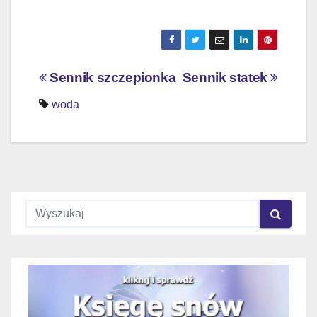
Nawigacja
Sennik szczepionka
Sennik statek
wpisu
woda