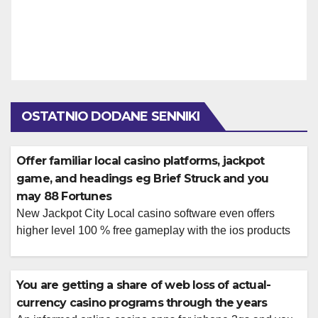
OSTATNIO DODANE SENNIKI
Offer familiar local casino platforms, jackpot
game, and headings eg Brief Struck and you
may 88 Fortunes
New Jackpot City Local casino software even offers
higher level 100 % free gameplay with the ios products
Play with analysis and you may game users to compare
technicians, incentive has actually, RTP, and you may
volatility prior to playing. Modern web browser-
You are getting a share of web loss of actual-
dependent games are created to works across newest
currency casino programs through the years
servers, cell phones, and you […]