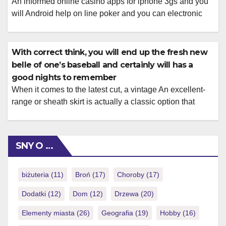
An informed online casino apps for iphone 3gs and you
will Android help on line poker and you can electronic
poker. It carry out the experience and you may shuffle
brand new notes when you set your bets with the virtual
user interface. Baccarat was a game regarding chance
With correct think, you will end up the fresh new
who has got achieved fame owed […]
belle of one’s baseball and certainly will has a
good nights to remember
When it comes to the latest cut, a vintage An excellent-
range or sheath skirt is actually a classic option that
never go out of build. Floor-size outfits are always a
secure alternative, however, a shorter, customized skirt is
also appropriate according to dress password. When
SNY O …
choosing a proper black colored top, check out the
length, […]
biżuteria
(11)
Broń
(17)
Choroby
(17)
Dodatki
(12)
Dom
(12)
Drzewa
(20)
Elementy miasta
(26)
Geografia
(19)
Hobby
(16)