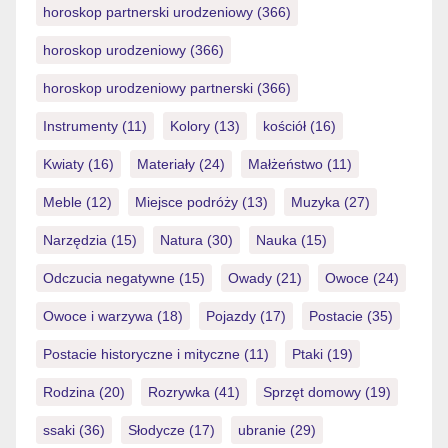
horoskop partnerski urodzeniowy
(366)
horoskop urodzeniowy
(366)
horoskop urodzeniowy partnerski
(366)
Instrumenty
(11)
Kolory
(13)
kościół
(16)
Kwiaty
(16)
Materiały
(24)
Małżeństwo
(11)
Meble
(12)
Miejsce podróży
(13)
Muzyka
(27)
Narzędzia
(15)
Natura
(30)
Nauka
(15)
Odczucia negatywne
(15)
Owady
(21)
Owoce
(24)
Owoce i warzywa
(18)
Pojazdy
(17)
Postacie
(35)
Postacie historyczne i mityczne
(11)
Ptaki
(19)
Rodzina
(20)
Rozrywka
(41)
Sprzęt domowy
(19)
ssaki
(36)
Słodycze
(17)
ubranie
(29)