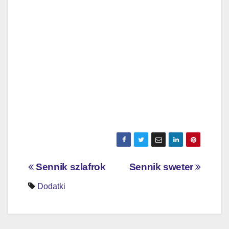
Nawigacja
Sennik szlafrok
Sennik sweter
wpisu
Dodatki