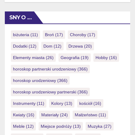
just how athlete financing take place Gates of Olympus
and you can whether or not the platform features a great
SNY O …
societal violation background. I […]
biżuteria
(11)
Broń
(17)
Choroby
(17)
Dodatki
(12)
Dom
(12)
Drzewa
(20)
Elementy miasta
(26)
Geografia
(19)
Hobby
(16)
horoskop partnerski urodzeniowy
(366)
horoskop urodzeniowy
(366)
horoskop urodzeniowy partnerski
(366)
Instrumenty
(11)
Kolory
(13)
kościół
(16)
Kwiaty
(16)
Materiały
(24)
Małżeństwo
(11)
Meble
(12)
Miejsce podróży
(13)
Muzyka
(27)