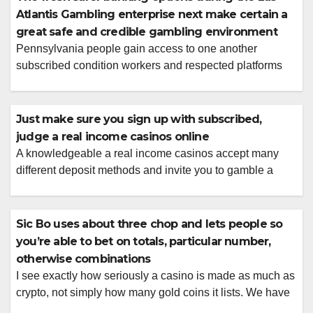
Atlantis Gambling enterprise next make certain a
great safe and credible gambling environment
Pennsylvania people gain access to one another
subscribed condition workers and respected platforms
within this guide That have a huge complete away from
zero belongings-dependent gambling enterprises within
the Tennessee, it�s extremely impractical that casinos
Just make sure you sign up with subscribed,
on the internet might possibly be legalized any time
judge a real income casinos online
soon. To Windetta Casino start with, the newest SWC
A knowledgeable a real income casinos accept many
oversees the […]
different deposit methods and invite you to gamble a
huge selection of casino games on the web for a real
income. On the internet real cash casinos are merely
judge within the a few claims, of these claims in which
Sic Bo uses about three chop and lets people so
real cash gambling isn�t judge, professionals is […]
you’re able to bet on totals, particular number,
otherwise combinations
I see exactly how seriously a casino is made as much as
crypto, not simply how many gold coins it lists. We have
a look at whether several-factor verification is obtainable,