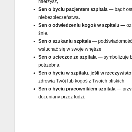
mierzysz,
Sen o byciu
pacjentem szpitala
— bądź ost
niebezpieczeństwa.
Sen o
odwiedzeniu kogoś w szpitalu
— ozn
śnie.
Sen o
szukaniu szpitala
— podświadomość p
wsłuchać się w swoje wnętrze.
Sen o
ucieczce ze szpitala
— symbolizuje br
potrzebna.
Sen o
byciu w szpitalu, jeśli w rzeczywist
zdrowia Twój lub kogoś z Twoich bliskich.
Sen o byciu pracownikiem szpitala
— przy
doceniany przez ludzi.