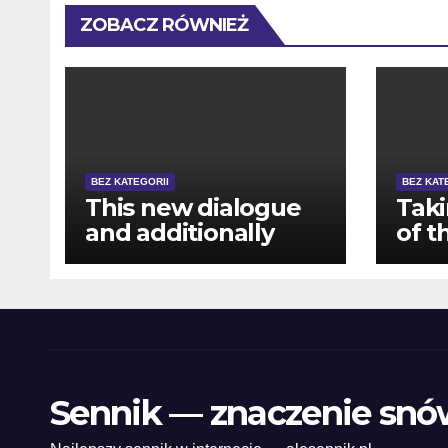
ZOBACZ RÓWNIEŻ
BEZ KATEGORII
BEZ KAT
This new dialogue
Tak
and additionally
of t
measures up crypto
effe
and fiat advertising,
rega
showing
some
differences in
casi
operating rate,
to t
wagering
gam
Sennik — znaczenie snó
conditions, and you
est
may eligibility
age