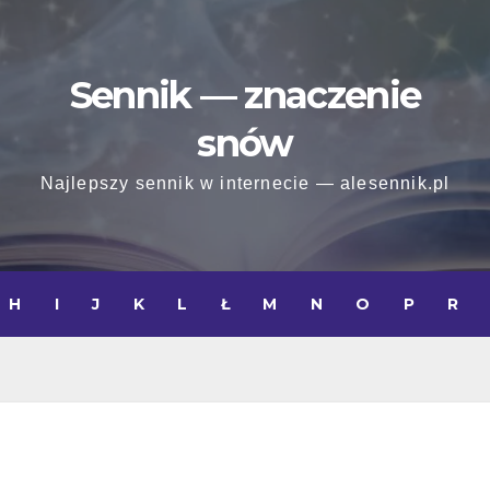
Sennik — znaczenie
snów
Najlepszy sennik w internecie — alesennik.pl
H
I
J
K
L
Ł
M
N
O
P
R