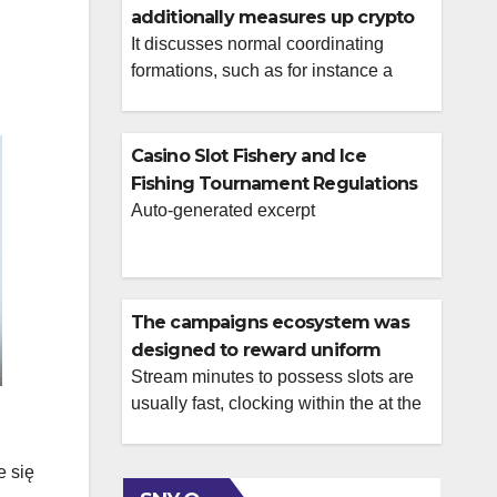
additionally measures up crypto
and fiat advertising, showing
It discusses normal coordinating
formations, such as for instance a
differences in operating rate,
good 125% complement to a cap, with
wagering conditions, and you
specific wagering requirements. To
may eligibility
help you instruct the brand new basic
Casino Slot Fishery and Ice
area of the local casino, the newest
Fishing Tournament Regulations
block along with shares actual-
Auto-generated excerpt
business incorporate cards from the
signal-up flows, confirmation criteria,
as well as how incentives relate
genuinely […]
The campaigns ecosystem was
designed to reward uniform
gamble around the casino game,
Stream minutes to possess slots are
usually fast, clocking within the at the
live agent knowledge, and you
a matter of seconds, that have simple
will web based poker
changes between online game and
competitions
e się
you may a receptive lobby sense with