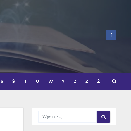
S
Ś
T
U
W
Y
Z
Ź
Ż