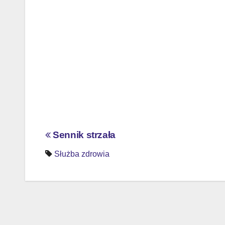
Nawigacja
Sennik strzała
wpisu
Służba zdrowia