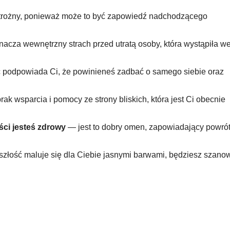
rożny, ponieważ może to być zapowiedź nadchodzącego
acza wewnętrzny strach przed utratą osoby, która wystąpiła w
odpowiada Ci, że powinieneś zadbać o samego siebie oraz
ak wsparcia i pomocy ze strony bliskich, która jest Ci obecnie
ości jesteś zdrowy
— jest to dobry omen, zapowiadający powró
szłość maluje się dla Ciebie jasnymi barwami, będziesz szano