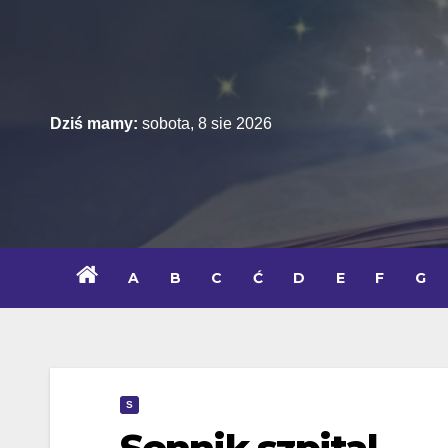
Skip
to
content
Dziś mamy:
sobota, 8 sie 2026
A
B
C
Ć
D
E
F
G
S