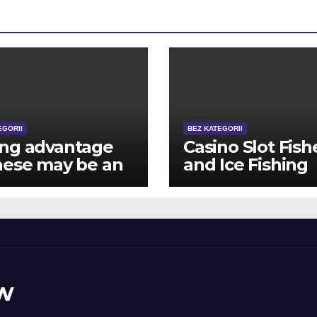
EGORII
BEZ KATEGORII
ing advantage
Casino Slot Fish
hese may be an
and Ice Fishing
ctive way
Tournament
rding watching
Regulations
 real time
no motion due
he fresh
bling
w
ablishment
nt