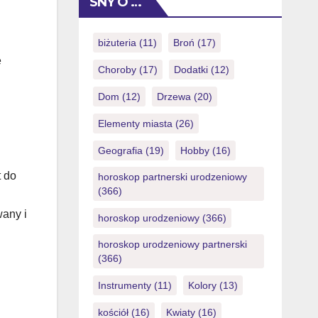
SNY O …
the both Android and ios devices.
Generally out-of flash, the latest
members who want to improve
biżuteria
(11)
Broń
(17)
cashouts will be verify the
e
Choroby
(17)
Dodatki
(12)
membership confirmation […]
Dom
(12)
Drzewa
(20)
Elementy miasta
(26)
Geografia
(19)
Hobby
(16)
t do
horoskop partnerski urodzeniowy
(366)
wany i
horoskop urodzeniowy
(366)
horoskop urodzeniowy partnerski
(366)
Instrumenty
(11)
Kolory
(13)
kościół
(16)
Kwiaty
(16)