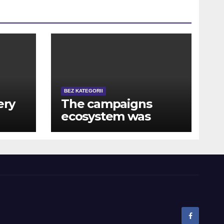
BEZ KATEGORII
ery
The campaigns
ecosystem was
designed to reward
uniform gamble
around the casino
game, live agent
knowledge, and you
will web based
poker competitions