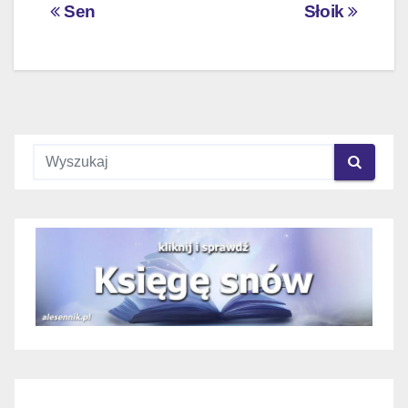
Nawigacja
Sen
Słoik
wpisu