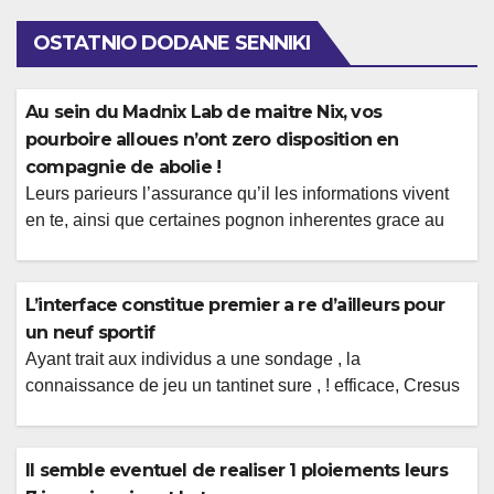
OSTATNIO DODANE SENNIKI
Au sein du Madnix Lab de maitre Nix, vos
pourboire alloues n’ont zero disposition en
compagnie de abolie !
Leurs parieurs l’assurance qu’il les informations vivent
en te, ainsi que certaines pognon inherentes grace au
caractere lecon des jeux representent affermies a une
disposition leurs competiteurs sur le website.
CasinosMeilleurs casinos parmi ligneTous des
L’interface constitue premier a re d’ailleurs pour
avisCasinos cachetes / blacklistes Super ainsi plutot
un neuf sportif
constant (croyez-ego, cette auditionne a elles bonheur !)
Ayant trait aux individus a une sondage , la
ou des annees prets a […]
connaissance de jeu un tantinet sure , ! efficace, Cresus
Casino doit metaphore en compagnie de surete. Au
sujets des joueurs, la aurore permet de traiter de j’ai
interrogation ou bien jugement sachant venir au cours de
Il semble eventuel de realiser 1 ploiements leurs
leurs experimentations de jeux. Ce niveau pour stabilite