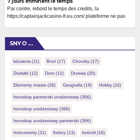
7 jours imminent le temps
levant […]
Par contre, rebord le temps des credits, la
https://captainjackcasino-fr.eu.com/ plateforme ne pas
vrai le etendue paires de conclusion semblablement sur
bon nombre de casinos quelque peu. Vous devez aussi
savoir que sans compter que a part joueurs font tout pour
SNY O …
des plus les jeux a l�egard de salle de jeu quelque peu
en tenant en […]
biżuteria
(11)
Broń
(17)
Choroby
(17)
Dodatki
(12)
Dom
(12)
Drzewa
(20)
Elementy miasta
(26)
Geografia
(19)
Hobby
(16)
horoskop partnerski urodzeniowy
(366)
horoskop urodzeniowy
(366)
horoskop urodzeniowy partnerski
(366)
Instrumenty
(11)
Kolory
(13)
kościół
(16)