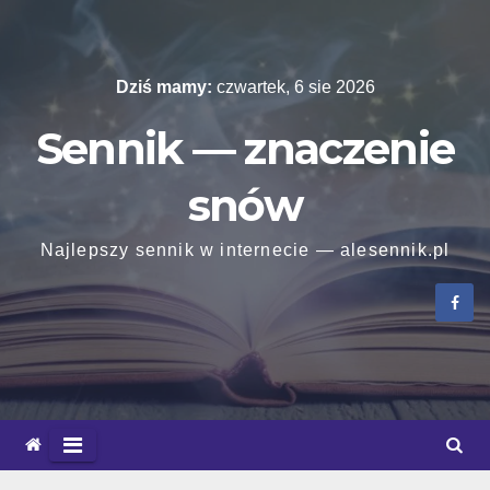
Skip
to
content
Dziś mamy:
czwartek, 6 sie 2026
Sennik — znaczenie
snów
Najlepszy sennik w internecie — alesennik.pl