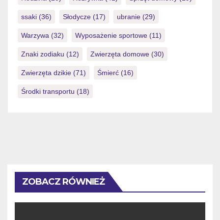
ssaki
(36)
Słodycze
(17)
ubranie
(29)
Warzywa
(32)
Wyposażenie sportowe
(11)
Znaki zodiaku
(12)
Zwierzęta domowe
(30)
Zwierzęta dzikie
(71)
Śmierć
(16)
Środki transportu
(18)
ZOBACZ RÓWNIEŻ