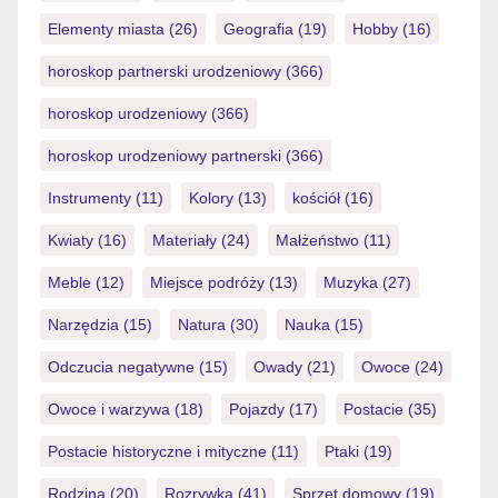
Elementy miasta
(26)
Geografia
(19)
Hobby
(16)
horoskop partnerski urodzeniowy
(366)
horoskop urodzeniowy
(366)
horoskop urodzeniowy partnerski
(366)
Instrumenty
(11)
Kolory
(13)
kościół
(16)
Kwiaty
(16)
Materiały
(24)
Małżeństwo
(11)
Meble
(12)
Miejsce podróży
(13)
Muzyka
(27)
Narzędzia
(15)
Natura
(30)
Nauka
(15)
Odczucia negatywne
(15)
Owady
(21)
Owoce
(24)
Owoce i warzywa
(18)
Pojazdy
(17)
Postacie
(35)
Postacie historyczne i mityczne
(11)
Ptaki
(19)
Rodzina
(20)
Rozrywka
(41)
Sprzęt domowy
(19)