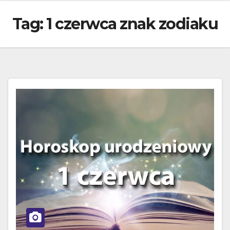
Tag:
1 czerwca znak zodiaku