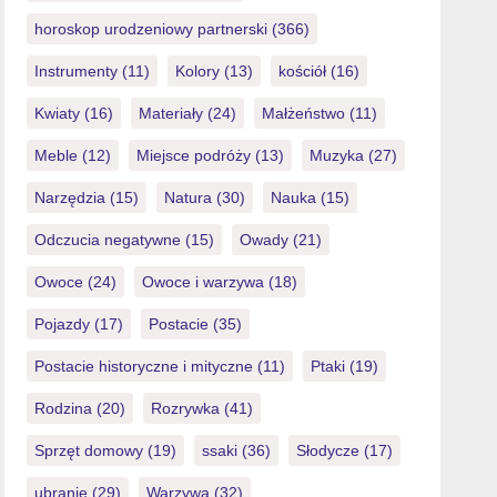
horoskop urodzeniowy partnerski
(366)
Instrumenty
(11)
Kolory
(13)
kościół
(16)
Kwiaty
(16)
Materiały
(24)
Małżeństwo
(11)
Meble
(12)
Miejsce podróży
(13)
Muzyka
(27)
Narzędzia
(15)
Natura
(30)
Nauka
(15)
Odczucia negatywne
(15)
Owady
(21)
Owoce
(24)
Owoce i warzywa
(18)
Pojazdy
(17)
Postacie
(35)
Postacie historyczne i mityczne
(11)
Ptaki
(19)
Rodzina
(20)
Rozrywka
(41)
Sprzęt domowy
(19)
ssaki
(36)
Słodycze
(17)
ubranie
(29)
Warzywa
(32)