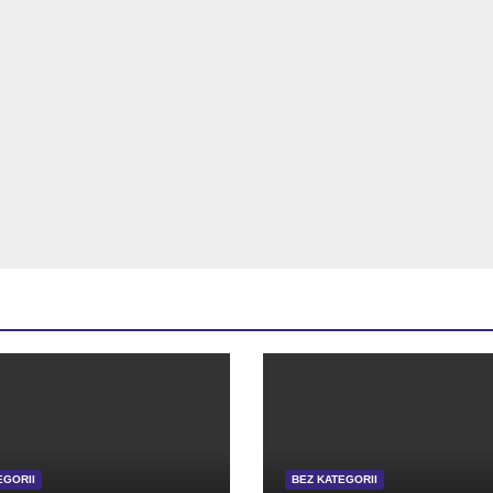
EGORII
BEZ KATEGORII