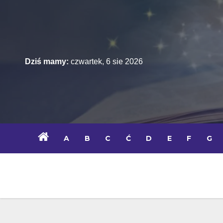
Skip
to
content
Dziś mamy:
czwartek, 6 sie 2026
A
B
C
Ć
D
E
F
G