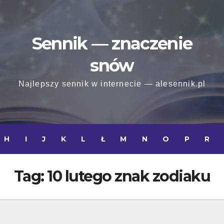
Sennik — znaczenie
snów
Najlepszy sennik w internecie — alesennik.pl
H
I
J
K
L
Ł
M
N
O
P
R
Tag:
10 lutego znak zodiaku