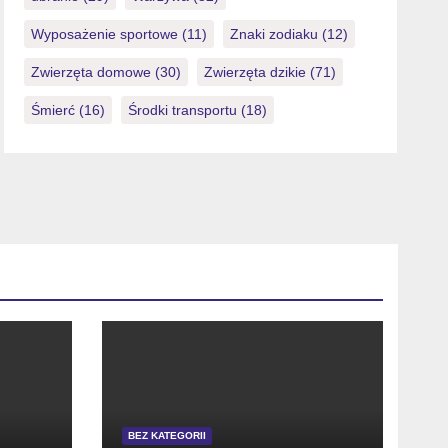
Wyposażenie sportowe
(11)
Znaki zodiaku
(12)
Zwierzęta domowe
(30)
Zwierzęta dzikie
(71)
Śmierć
(16)
Środki transportu
(18)
BEZ KATEGORII