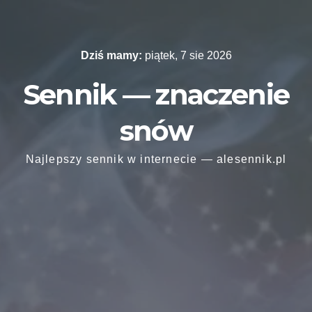
Skip
to
content
Dziś mamy:
piątek, 7 sie 2026
Sennik — znaczenie
snów
Najlepszy sennik w internecie — alesennik.pl