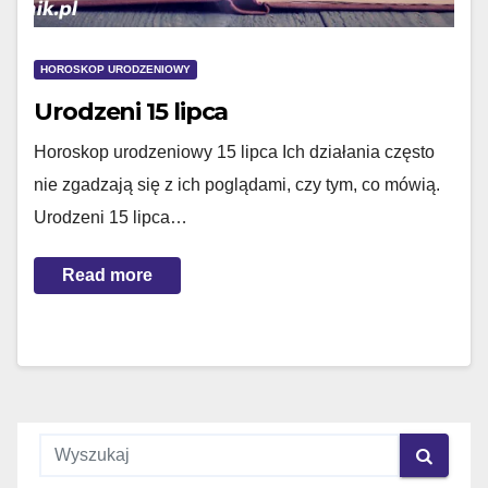
HOROSKOP URODZENIOWY
Urodzeni 15 lipca
Horoskop urodzeniowy 15 lipca Ich działania często
nie zgadzają się z ich poglądami, czy tym, co mówią.
Urodzeni 15 lipca…
Read more