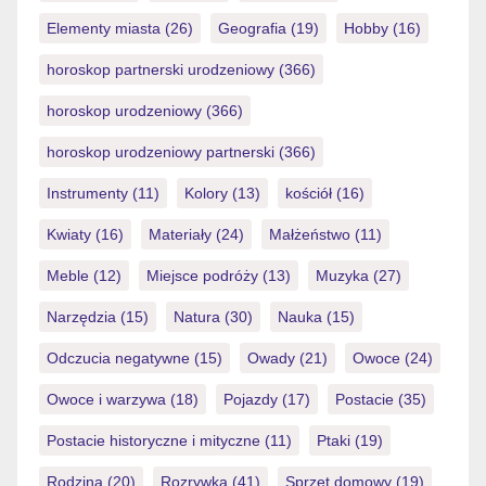
Elementy miasta
(26)
Geografia
(19)
Hobby
(16)
horoskop partnerski urodzeniowy
(366)
horoskop urodzeniowy
(366)
horoskop urodzeniowy partnerski
(366)
Instrumenty
(11)
Kolory
(13)
kościół
(16)
Kwiaty
(16)
Materiały
(24)
Małżeństwo
(11)
Meble
(12)
Miejsce podróży
(13)
Muzyka
(27)
Narzędzia
(15)
Natura
(30)
Nauka
(15)
Odczucia negatywne
(15)
Owady
(21)
Owoce
(24)
Owoce i warzywa
(18)
Pojazdy
(17)
Postacie
(35)
Postacie historyczne i mityczne
(11)
Ptaki
(19)
Rodzina
(20)
Rozrywka
(41)
Sprzęt domowy
(19)