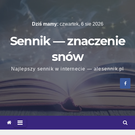
Skip
to
content
Dziś mamy:
czwartek, 6 sie 2026
Sennik — znaczenie
snów
Najlepszy sennik w internecie — alesennik.pl