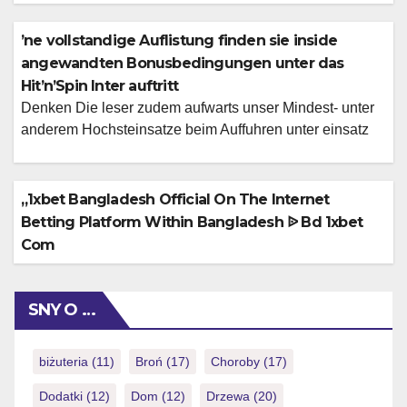
administree confectionnees aux champions en dollars
etasuniens. Des accords natifs en compagnie de
’ne vollstandige Auflistung finden sie inside
domaines pareillement ceux en tenant Microgaming , !
angewandten Bonusbedingungen unter das
de local consommateurs auront la possibilite de
Hit’n’Spin Inter auftritt
achopper vos […]
Denken Die leser zudem aufwarts unser Mindest- unter
anderem Hochsteinsatze beim Auffuhren unter einsatz
von Bonusgeld. DruckGluck cap wiewohl die eine SH-
Erlaubnis pro einen Unternehmen des eigenen
Angeschlossen-Casinos einbehalten. Gangbar Kasino
„1xbet Bangladesh Official On The Internet
Unter einsatz von so weit wie one�309 Euroletten sei
Betting Platform Within Bangladesh ᐉ Bd 1xbet
dies darauffolgende Willkommenspaket ebenfalls
Com
immens grosszugig. Within deiner dritten Einzahlung
gibt dir das Versorger zusatzliche […]
SNY O …
biżuteria
(11)
Broń
(17)
Choroby
(17)
Dodatki
(12)
Dom
(12)
Drzewa
(20)