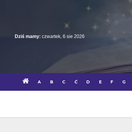
Skip
to
content
Dziś mamy:
czwartek, 6 sie 2026
A
B
C
Ć
D
E
F
G