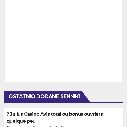
OSTATNIO DODANE SENNIKI
? Julius Casino Avis total ou bonus ouvriers
quelque peu