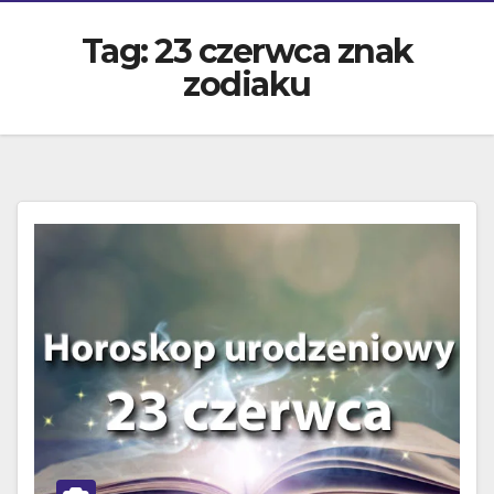
Tag:
23 czerwca znak
zodiaku