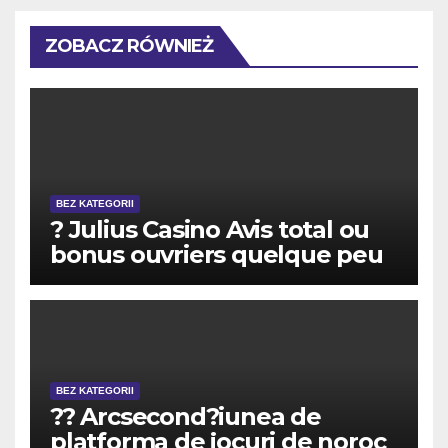
ZOBACZ RÓWNIEŻ
BEZ KATEGORII
? Julius Casino Avis total ou
bonus ouvriers quelque peu
BEZ KATEGORII
?? Arcsecond?iunea de
platforma de jocuri de noroc