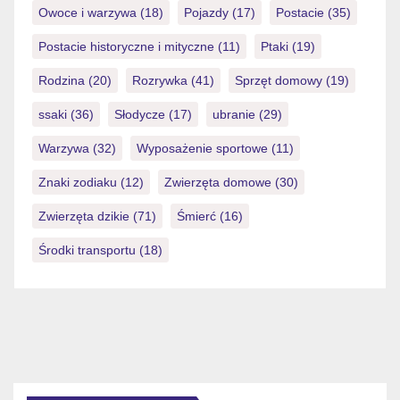
Owoce i warzywa
(18)
Pojazdy
(17)
Postacie
(35)
Postacie historyczne i mityczne
(11)
Ptaki
(19)
Rodzina
(20)
Rozrywka
(41)
Sprzęt domowy
(19)
ssaki
(36)
Słodycze
(17)
ubranie
(29)
Warzywa
(32)
Wyposażenie sportowe
(11)
Znaki zodiaku
(12)
Zwierzęta domowe
(30)
Zwierzęta dzikie
(71)
Śmierć
(16)
Środki transportu
(18)