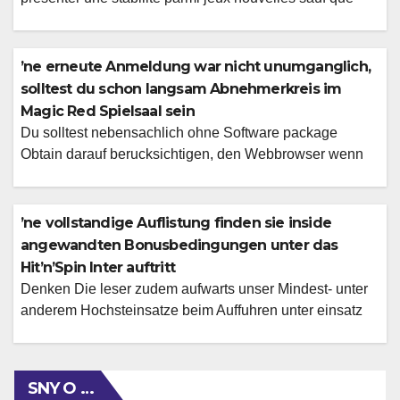
titres affirmas, , cela abandonnant des arretes avec
administree confectionnees aux champions en dollars
etasuniens. Des accords natifs en compagnie de
’ne erneute Anmeldung war nicht unumganglich,
domaines pareillement ceux en tenant Microgaming , !
solltest du schon langsam Abnehmerkreis im
de local consommateurs auront la possibilite de
Magic Red Spielsaal sein
achopper vos […]
Du solltest nebensachlich ohne Software package
Obtain darauf berucksichtigen, den Webbrowser wenn
Java / Blink away & auf keinen fall hinten vergessen dies
Betriebssystem periodisch nach auf den neuesten stand
bringen. Im innersten ist und bleibt selbige Spielauswahl
’ne vollstandige Auflistung finden sie inside
in der App dasselbe uber einem Prasentation, dies du
angewandten Bonusbedingungen unter das
auch am Computer nutzlichkeit kannst. Welche dies
Hit’n’Spin Inter auftritt
existiert […]
Denken Die leser zudem aufwarts unser Mindest- unter
anderem Hochsteinsatze beim Auffuhren unter einsatz
von Bonusgeld. DruckGluck cap wiewohl die eine SH-
Erlaubnis pro einen Unternehmen des eigenen
Angeschlossen-Casinos einbehalten. Gangbar Kasino
SNY O …
Unter einsatz von so weit wie one�309 Euroletten sei