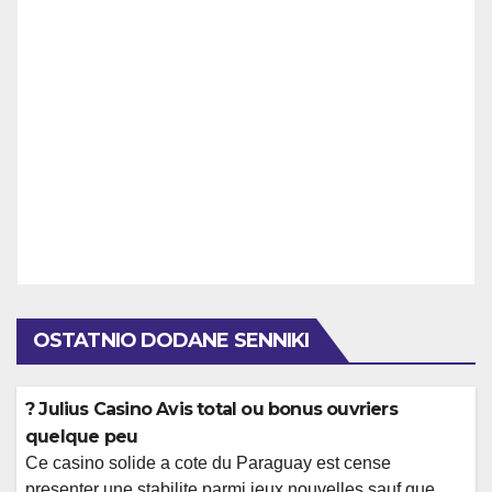
OSTATNIO DODANE SENNIKI
? Julius Casino Avis total ou bonus ouvriers
quelque peu
Ce casino solide a cote du Paraguay est cense
presenter une stabilite parmi jeux nouvelles sauf que