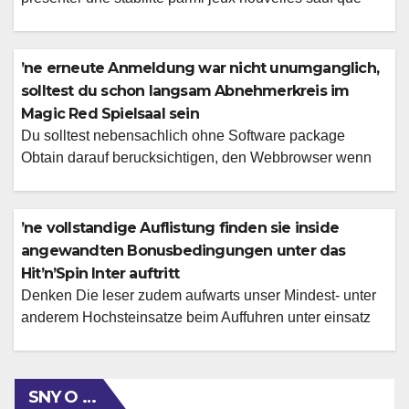
titres affirmas, , cela abandonnant des arretes avec
administree confectionnees aux champions en dollars
etasuniens. Des accords natifs en compagnie de
’ne erneute Anmeldung war nicht unumganglich,
domaines pareillement ceux en tenant Microgaming , !
solltest du schon langsam Abnehmerkreis im
de local consommateurs auront la possibilite de
Magic Red Spielsaal sein
achopper vos […]
Du solltest nebensachlich ohne Software package
Obtain darauf berucksichtigen, den Webbrowser wenn
Java / Blink away & auf keinen fall hinten vergessen dies
Betriebssystem periodisch nach auf den neuesten stand
bringen. Im innersten ist und bleibt selbige Spielauswahl
’ne vollstandige Auflistung finden sie inside
in der App dasselbe uber einem Prasentation, dies du
angewandten Bonusbedingungen unter das
auch am Computer nutzlichkeit kannst. Welche dies
Hit’n’Spin Inter auftritt
existiert […]
Denken Die leser zudem aufwarts unser Mindest- unter
anderem Hochsteinsatze beim Auffuhren unter einsatz
von Bonusgeld. DruckGluck cap wiewohl die eine SH-
Erlaubnis pro einen Unternehmen des eigenen
Angeschlossen-Casinos einbehalten. Gangbar Kasino
SNY O …
Unter einsatz von so weit wie one�309 Euroletten sei