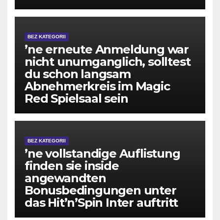
BEZ KATEGORII
’ne erneute Anmeldung war
nicht unumganglich, solltest
du schon langsam
Abnehmerkreis im Magic
Red Spielsaal sein
BEZ KATEGORII
’ne vollstandige Auflistung
finden sie inside
angewandten
Bonusbedingungen unter
das Hit’n’Spin Inter auftritt