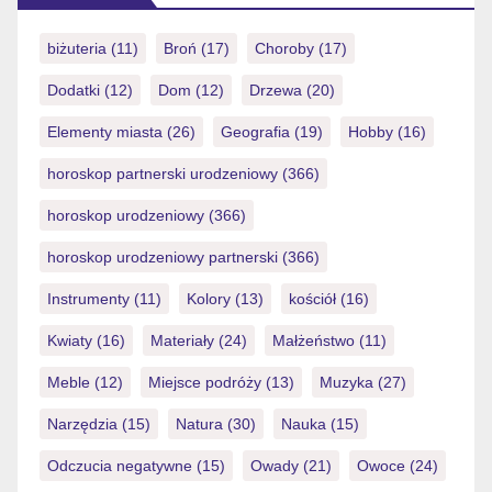
dies darauffolgende Willkommenspaket ebenfalls
immens grosszugig. Within deiner dritten Einzahlung
biżuteria
(11)
Broń
(17)
Choroby
(17)
gibt dir das Versorger zusatzliche […]
Dodatki
(12)
Dom
(12)
Drzewa
(20)
Elementy miasta
(26)
Geografia
(19)
Hobby
(16)
horoskop partnerski urodzeniowy
(366)
horoskop urodzeniowy
(366)
horoskop urodzeniowy partnerski
(366)
Instrumenty
(11)
Kolory
(13)
kościół
(16)
Kwiaty
(16)
Materiały
(24)
Małżeństwo
(11)
Meble
(12)
Miejsce podróży
(13)
Muzyka
(27)
Narzędzia
(15)
Natura
(30)
Nauka
(15)
Odczucia negatywne
(15)
Owady
(21)
Owoce
(24)