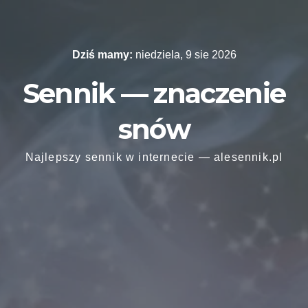
Skip
to
content
Dziś mamy:
niedziela, 9 sie 2026
Sennik — znaczenie
snów
Najlepszy sennik w internecie — alesennik.pl