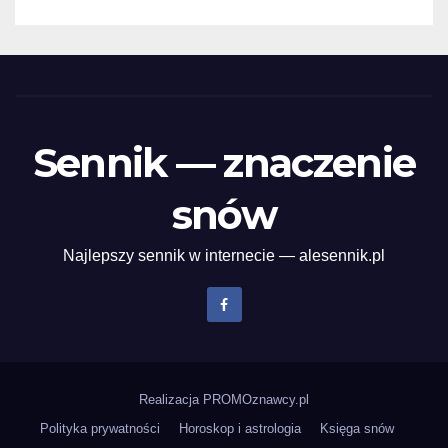
Sennik — znaczenie
snów
Najlepszy sennik w internecie — alesennik.pl
Realizacja
PROMOznawcy.pl
Polityka prywatności
Horoskop i astrologia
Księga snów