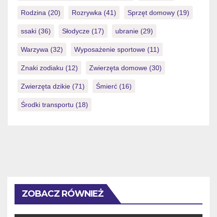
Rodzina
(20)
Rozrywka
(41)
Sprzęt domowy
(19)
ssaki
(36)
Słodycze
(17)
ubranie
(29)
Warzywa
(32)
Wyposażenie sportowe
(11)
Znaki zodiaku
(12)
Zwierzęta domowe
(30)
Zwierzęta dzikie
(71)
Śmierć
(16)
Środki transportu
(18)
ZOBACZ RÓWNIEŻ