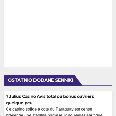
OSTATNIO DODANE SENNIKI
? Julius Casino Avis total ou bonus ouvriers
quelque peu
Ce casino solide a cote du Paraguay est cense
presenter une stabilite parmi jeux nouvelles sauf que