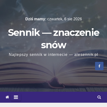
Skip
to
content
Dziś mamy:
czwartek, 6 sie 2026
Sennik — znaczenie
snów
Najlepszy sennik w internecie — alesennik.pl