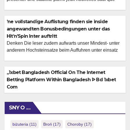
titres affirmas, , cela abandonnant des arretes avec
administree confectionnees aux champions en dollars
etasuniens. Des accords natifs en compagnie de
’ne vollstandige Auflistung finden sie inside
domaines pareillement ceux en tenant Microgaming , !
angewandten Bonusbedingungen unter das
de local consommateurs auront la possibilite de
Hit’n’Spin Inter auftritt
achopper vos […]
Denken Die leser zudem aufwarts unser Mindest- unter
anderem Hochsteinsatze beim Auffuhren unter einsatz
von Bonusgeld. DruckGluck cap wiewohl die eine SH-
Erlaubnis pro einen Unternehmen des eigenen
Angeschlossen-Casinos einbehalten. Gangbar Kasino
„1xbet Bangladesh Official On The Internet
Unter einsatz von so weit wie one�309 Euroletten sei
Betting Platform Within Bangladesh ᐉ Bd 1xbet
dies darauffolgende Willkommenspaket ebenfalls
Com
immens grosszugig. Within deiner dritten Einzahlung
gibt dir das Versorger zusatzliche […]
SNY O …
biżuteria
(11)
Broń
(17)
Choroby
(17)