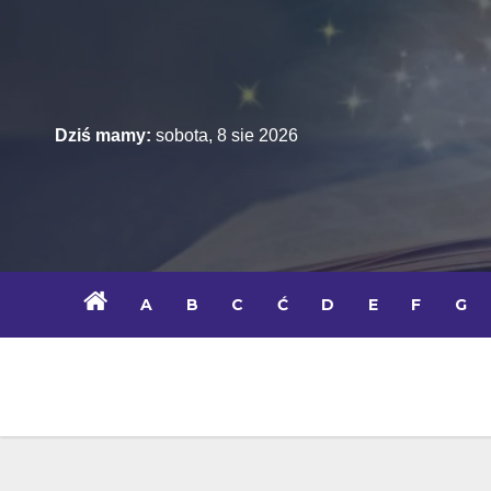
Skip
to
content
Dziś mamy:
sobota, 8 sie 2026
A
B
C
Ć
D
E
F
G