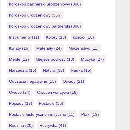
horoskop partnerski urodzeniowy
(366)
horoskop urodzeniowy
(366)
horoskop urodzeniowy partnerski
(366)
Instrumenty
(11)
Kolory
(13)
kościół
(16)
Kwiaty
(16)
Materiały
(24)
Małżeństwo
(11)
Meble
(12)
Miejsce podróży
(13)
Muzyka
(27)
Narzędzia
(15)
Natura
(30)
Nauka
(15)
Odczucia negatywne
(15)
Owady
(21)
Owoce
(24)
Owoce i warzywa
(18)
Pojazdy
(17)
Postacie
(35)
Postacie historyczne i mityczne
(11)
Ptaki
(19)
Rodzina
(20)
Rozrywka
(41)