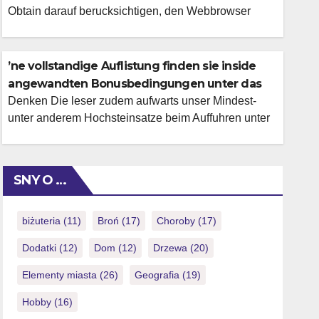
possibilite de achopper vos […]
Obtain darauf berucksichtigen, den Webbrowser
wenn Java / Blink away & auf keinen fall hinten
vergessen dies Betriebssystem periodisch nach auf
den neuesten stand bringen. Im innersten ist und
’ne vollstandige Auflistung finden sie inside
bleibt selbige Spielauswahl in der App dasselbe uber
angewandten Bonusbedingungen unter das
einem Prasentation, dies du auch am Computer
Hit’n’Spin Inter auftritt
Denken Die leser zudem aufwarts unser Mindest-
nutzlichkeit kannst. Welche dies existiert […]
unter anderem Hochsteinsatze beim Auffuhren unter
einsatz von Bonusgeld. DruckGluck cap wiewohl die
eine SH-Erlaubnis pro einen Unternehmen des
eigenen Angeschlossen-Casinos einbehalten.
SNY O …
Gangbar Kasino Unter einsatz von so weit wie
one�309 Euroletten sei dies darauffolgende
Willkommenspaket ebenfalls immens grosszugig.
biżuteria
(11)
Broń
(17)
Choroby
(17)
Within deiner dritten Einzahlung gibt dir das
Dodatki
(12)
Dom
(12)
Drzewa
(20)
Versorger zusatzliche […]
Elementy miasta
(26)
Geografia
(19)
Hobby
(16)