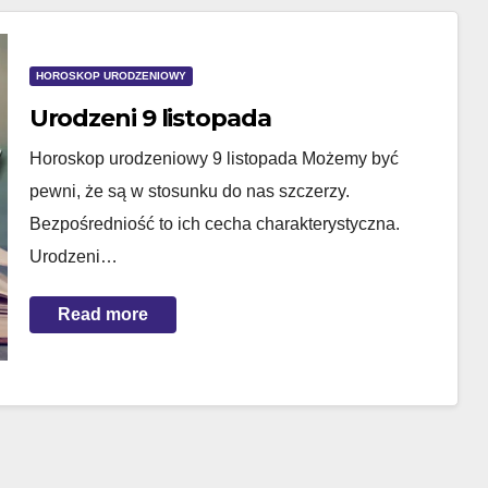
HOROSKOP URODZENIOWY
Urodzeni 9 listopada
Horoskop urodzeniowy 9 listopada Możemy być
pewni, że są w stosunku do nas szczerzy.
Bezpośredniość to ich cecha charakterystyczna.
Urodzeni…
Read more