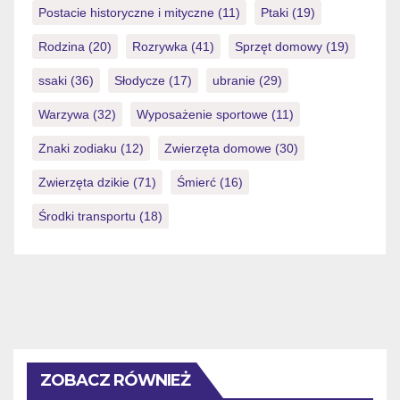
Postacie historyczne i mityczne
(11)
Ptaki
(19)
Rodzina
(20)
Rozrywka
(41)
Sprzęt domowy
(19)
ssaki
(36)
Słodycze
(17)
ubranie
(29)
Warzywa
(32)
Wyposażenie sportowe
(11)
Znaki zodiaku
(12)
Zwierzęta domowe
(30)
Zwierzęta dzikie
(71)
Śmierć
(16)
Środki transportu
(18)
ZOBACZ RÓWNIEŻ