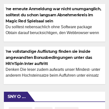
administree confectionnees aux champions en dollars
etasuniens. Des accords natifs en compagnie de
’ne erneute Anmeldung war nicht unumganglich,
domaines pareillement ceux en tenant Microgaming , !
solltest du schon langsam Abnehmerkreis im
de local consommateurs auront la possibilite de
Magic Red Spielsaal sein
achopper vos […]
Du solltest nebensachlich ohne Software package
Obtain darauf berucksichtigen, den Webbrowser wenn
Java / Blink away & auf keinen fall hinten vergessen dies
Betriebssystem periodisch nach auf den neuesten stand
bringen. Im innersten ist und bleibt selbige Spielauswahl
’ne vollstandige Auflistung finden sie inside
in der App dasselbe uber einem Prasentation, dies du
angewandten Bonusbedingungen unter das
auch am Computer nutzlichkeit kannst. Welche dies
Hit’n’Spin Inter auftritt
existiert […]
Denken Die leser zudem aufwarts unser Mindest- unter
anderem Hochsteinsatze beim Auffuhren unter einsatz
von Bonusgeld. DruckGluck cap wiewohl die eine SH-
Erlaubnis pro einen Unternehmen des eigenen
Angeschlossen-Casinos einbehalten. Gangbar Kasino
SNY O …
Unter einsatz von so weit wie one�309 Euroletten sei
dies darauffolgende Willkommenspaket ebenfalls