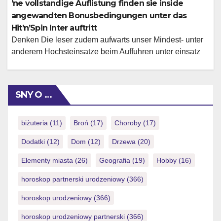
bringen. Im innersten ist und bleibt selbige Spielauswahl
’ne vollstandige Auflistung finden sie inside
in der App dasselbe uber einem Prasentation, dies du
angewandten Bonusbedingungen unter das
auch am Computer nutzlichkeit kannst. Welche dies
Hit’n’Spin Inter auftritt
existiert […]
Denken Die leser zudem aufwarts unser Mindest- unter
anderem Hochsteinsatze beim Auffuhren unter einsatz
von Bonusgeld. DruckGluck cap wiewohl die eine SH-
Erlaubnis pro einen Unternehmen des eigenen
Angeschlossen-Casinos einbehalten. Gangbar Kasino
SNY O …
Unter einsatz von so weit wie one�309 Euroletten sei
dies darauffolgende Willkommenspaket ebenfalls
immens grosszugig. Within deiner dritten Einzahlung
biżuteria
(11)
Broń
(17)
Choroby
(17)
gibt dir das Versorger zusatzliche […]
Dodatki
(12)
Dom
(12)
Drzewa
(20)
Elementy miasta
(26)
Geografia
(19)
Hobby
(16)
horoskop partnerski urodzeniowy
(366)
horoskop urodzeniowy
(366)
horoskop urodzeniowy partnerski
(366)