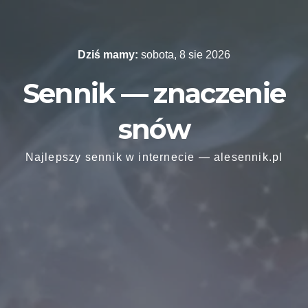
Skip
to
content
Dziś mamy:
sobota, 8 sie 2026
Sennik — znaczenie
snów
Najlepszy sennik w internecie — alesennik.pl