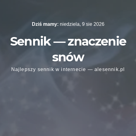
Skip
to
content
Dziś mamy:
niedziela, 9 sie 2026
Sennik — znaczenie
snów
Najlepszy sennik w internecie — alesennik.pl