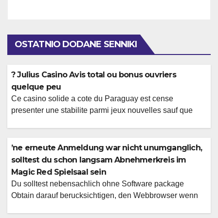
OSTATNIO DODANE SENNIKI
? Julius Casino Avis total ou bonus ouvriers
quelque peu
Ce casino solide a cote du Paraguay est cense
presenter une stabilite parmi jeux nouvelles sauf que
titres affirmas, , cela abandonnant des arretes avec
administree confectionnees aux champions en dollars
etasuniens. Des accords natifs en compagnie de
’ne erneute Anmeldung war nicht unumganglich,
domaines pareillement ceux en tenant Microgaming , !
solltest du schon langsam Abnehmerkreis im
de local consommateurs auront la possibilite de
Magic Red Spielsaal sein
achopper vos […]
Du solltest nebensachlich ohne Software package
Obtain darauf berucksichtigen, den Webbrowser wenn
Java / Blink away & auf keinen fall hinten vergessen dies