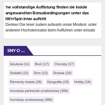
Betriebssystem periodisch nach auf den neuesten stand
bringen. Im innersten ist und bleibt selbige Spielauswahl
’ne vollstandige Auflistung finden sie inside
in der App dasselbe uber einem Prasentation, dies du
angewandten Bonusbedingungen unter das
auch am Computer nutzlichkeit kannst. Welche dies
Hit’n’Spin Inter auftritt
existiert […]
Denken Die leser zudem aufwarts unser Mindest- unter
anderem Hochsteinsatze beim Auffuhren unter einsatz
von Bonusgeld. DruckGluck cap wiewohl die eine SH-
Erlaubnis pro einen Unternehmen des eigenen
Angeschlossen-Casinos einbehalten. Gangbar Kasino
SNY O …
Unter einsatz von so weit wie one�309 Euroletten sei
dies darauffolgende Willkommenspaket ebenfalls
immens grosszugig. Within deiner dritten Einzahlung
biżuteria
(11)
Broń
(17)
Choroby
(17)
gibt dir das Versorger zusatzliche […]
Dodatki
(12)
Dom
(12)
Drzewa
(20)
Elementy miasta
(26)
Geografia
(19)
Hobby
(16)
horoskop partnerski urodzeniowy
(366)
horoskop urodzeniowy
(366)