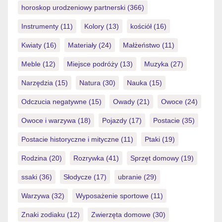
horoskop urodzeniowy partnerski
(366)
Instrumenty
(11)
Kolory
(13)
kościół
(16)
Kwiaty
(16)
Materiały
(24)
Małżeństwo
(11)
Meble
(12)
Miejsce podróży
(13)
Muzyka
(27)
Narzędzia
(15)
Natura
(30)
Nauka
(15)
Odczucia negatywne
(15)
Owady
(21)
Owoce
(24)
Owoce i warzywa
(18)
Pojazdy
(17)
Postacie
(35)
Postacie historyczne i mityczne
(11)
Ptaki
(19)
Rodzina
(20)
Rozrywka
(41)
Sprzęt domowy
(19)
ssaki
(36)
Słodycze
(17)
ubranie
(29)
Warzywa
(32)
Wyposażenie sportowe
(11)
Znaki zodiaku
(12)
Zwierzęta domowe
(30)