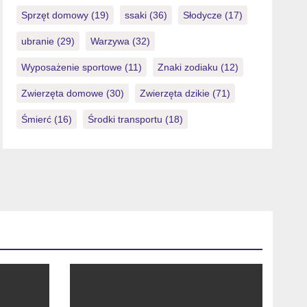
Sprzęt domowy
(19)
ssaki
(36)
Słodycze
(17)
ubranie
(29)
Warzywa
(32)
Wyposażenie sportowe
(11)
Znaki zodiaku
(12)
Zwierzęta domowe
(30)
Zwierzęta dzikie
(71)
Śmierć
(16)
Środki transportu
(18)