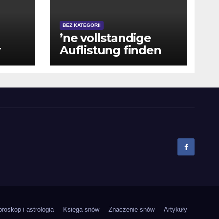
BEZ KATEGORII
’ne vollstandige
r
Auflistung finden
sie inside
angewandten
n
Bonusbedingungen
unter das Hit’n’Spin
 im
Inter auftritt
saal
roskop i astrologia
Księga snów
Znaczenie snów
Artykuły