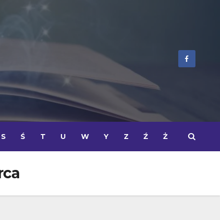
S
Ś
T
U
W
Y
Z
Ź
Ż
rca