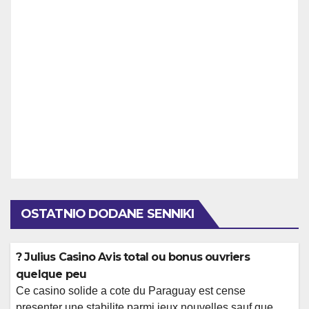
OSTATNIO DODANE SENNIKI
? Julius Casino Avis total ou bonus ouvriers
quelque peu
Ce casino solide a cote du Paraguay est cense
presenter une stabilite parmi jeux nouvelles sauf que