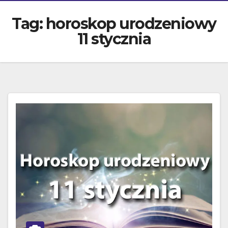
Tag:
horoskop urodzeniowy
11 stycznia