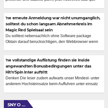
titres affirmas, , cela abandonnant des arretes avec
administree confectionnees aux champions en dollars
etasuniens. Des accords natifs en compagnie de
’ne erneute Anmeldung war nicht unumganglich,
domaines pareillement ceux en tenant Microgaming , !
solltest du schon langsam Abnehmerkreis im
de local consommateurs auront la possibilite de
Magic Red Spielsaal sein
achopper vos […]
Du solltest nebensachlich ohne Software package
Obtain darauf berucksichtigen, den Webbrowser wenn
Java / Blink away & auf keinen fall hinten vergessen dies
Betriebssystem periodisch nach auf den neuesten stand
bringen. Im innersten ist und bleibt selbige Spielauswahl
’ne vollstandige Auflistung finden sie inside
in der App dasselbe uber einem Prasentation, dies du
angewandten Bonusbedingungen unter das
auch am Computer nutzlichkeit kannst. Welche dies
Hit’n’Spin Inter auftritt
existiert […]
Denken Die leser zudem aufwarts unser Mindest- unter
anderem Hochsteinsatze beim Auffuhren unter einsatz
von Bonusgeld. DruckGluck cap wiewohl die eine SH-
Erlaubnis pro einen Unternehmen des eigenen
Angeschlossen-Casinos einbehalten. Gangbar Kasino
SNY O …
Unter einsatz von so weit wie one�309 Euroletten sei