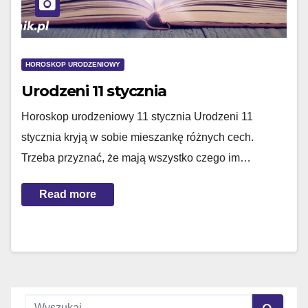
HOROSKOP URODZENIOWY
Urodzeni 11 stycznia
Horoskop urodzeniowy 11 stycznia Urodzeni 11
stycznia kryją w sobie mieszankę różnych cech.
Trzeba przyznać, że mają wszystko czego im…
Read more