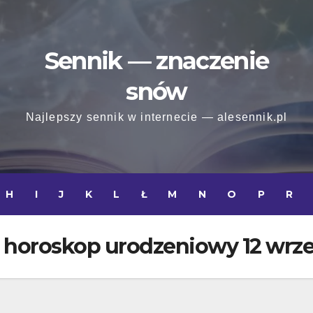
Sennik — znaczenie
snów
Najlepszy sennik w internecie — alesennik.pl
H
I
J
K
L
Ł
M
N
O
P
R
:
horoskop urodzeniowy 12 wrze