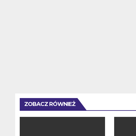
ZOBACZ RÓWNIEŻ