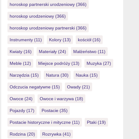
horoskop partnerski urodzeniowy
(366)
horoskop urodzeniowy
(366)
horoskop urodzeniowy partnerski
(366)
Instrumenty
(11)
Kolory
(13)
kościół
(16)
Kwiaty
(16)
Materiały
(24)
Małżeństwo
(11)
Meble
(12)
Miejsce podróży
(13)
Muzyka
(27)
Narzędzia
(15)
Natura
(30)
Nauka
(15)
Odczucia negatywne
(15)
Owady
(21)
Owoce
(24)
Owoce i warzywa
(18)
Pojazdy
(17)
Postacie
(35)
Postacie historyczne i mityczne
(11)
Ptaki
(19)
Rodzina
(20)
Rozrywka
(41)