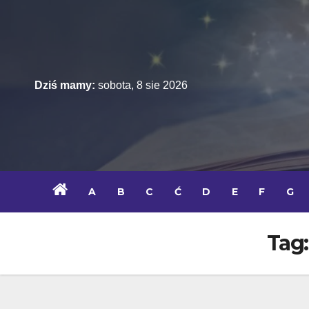
Skip
to
content
Dziś mamy:
sobota, 8 sie 2026
A
B
C
Ć
D
E
F
G
Tag