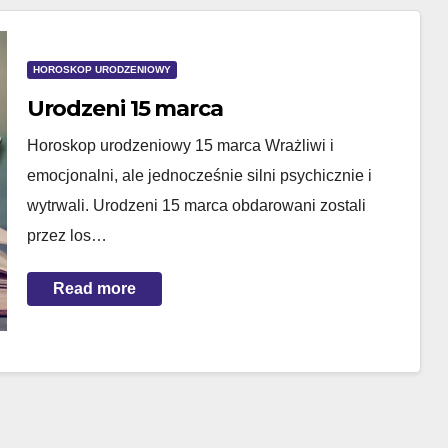
HOROSKOP URODZENIOWY
Urodzeni 15 marca
Horoskop urodzeniowy 15 marca Wrażliwi i
emocjonalni, ale jednocześnie silni psychicznie i
wytrwali. Urodzeni 15 marca obdarowani zostali
przez los…
Read more