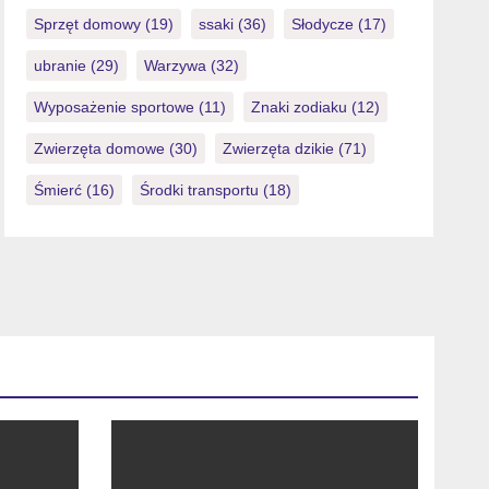
Sprzęt domowy
(19)
ssaki
(36)
Słodycze
(17)
ubranie
(29)
Warzywa
(32)
Wyposażenie sportowe
(11)
Znaki zodiaku
(12)
Zwierzęta domowe
(30)
Zwierzęta dzikie
(71)
Śmierć
(16)
Środki transportu
(18)