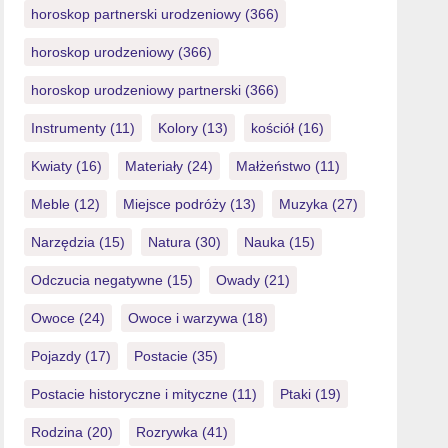
horoskop partnerski urodzeniowy
(366)
horoskop urodzeniowy
(366)
horoskop urodzeniowy partnerski
(366)
Instrumenty
(11)
Kolory
(13)
kościół
(16)
Kwiaty
(16)
Materiały
(24)
Małżeństwo
(11)
Meble
(12)
Miejsce podróży
(13)
Muzyka
(27)
Narzędzia
(15)
Natura
(30)
Nauka
(15)
Odczucia negatywne
(15)
Owady
(21)
Owoce
(24)
Owoce i warzywa
(18)
Pojazdy
(17)
Postacie
(35)
Postacie historyczne i mityczne
(11)
Ptaki
(19)
Rodzina
(20)
Rozrywka
(41)