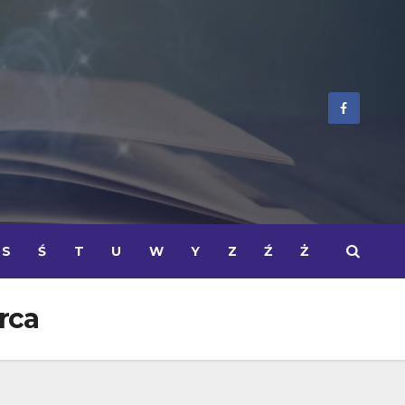
S
Ś
T
U
W
Y
Z
Ź
Ż
rca