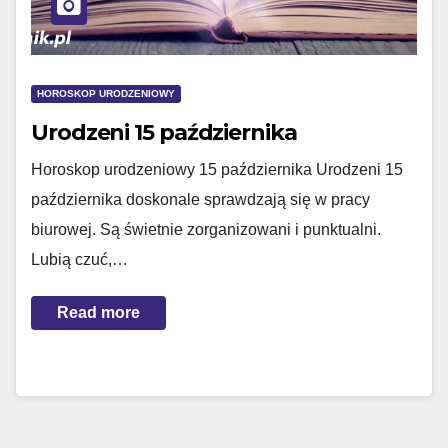
HOROSKOP URODZENIOWY
Urodzeni 15 października
Horoskop urodzeniowy 15 października Urodzeni 15
października doskonale sprawdzają się w pracy
biurowej. Są świetnie zorganizowani i punktualni.
Lubią czuć,…
Read more