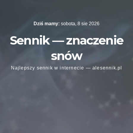
Skip
to
content
Dziś mamy:
sobota, 8 sie 2026
Sennik — znaczenie
snów
Najlepszy sennik w internecie — alesennik.pl