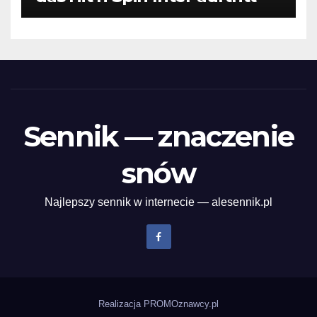
Sennik — znaczenie
snów
Najlepszy sennik w internecie — alesennik.pl
Realizacja
PROMOznawcy.pl