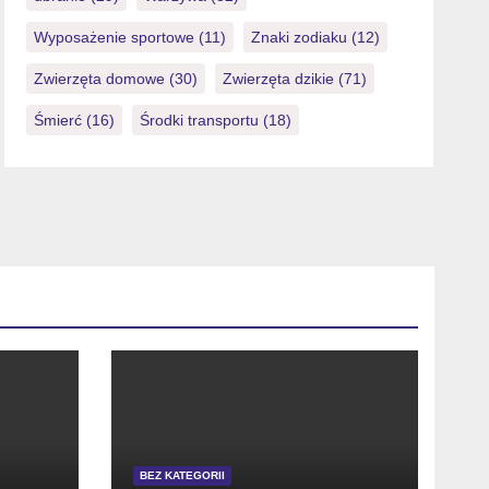
Wyposażenie sportowe
(11)
Znaki zodiaku
(12)
Zwierzęta domowe
(30)
Zwierzęta dzikie
(71)
Śmierć
(16)
Środki transportu
(18)
BEZ KATEGORII