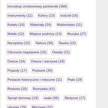
horoskop urodzeniowy partnerski
(366)
Instrumenty
(11)
Kolory
(13)
kościół
(16)
Kwiaty
(16)
Materiały
(24)
Małżeństwo
(11)
Meble
(12)
Miejsce podróży
(13)
Muzyka
(27)
Narzędzia
(15)
Natura
(30)
Nauka
(15)
Odczucia negatywne
(15)
Owady
(21)
Owoce
(24)
Owoce i warzywa
(18)
Pojazdy
(17)
Postacie
(35)
Postacie historyczne i mityczne
(11)
Ptaki
(19)
Rodzina
(20)
Rozrywka
(41)
Sprzęt domowy
(19)
ssaki
(36)
Słodycze
(17)
ubranie
(29)
Warzywa
(32)