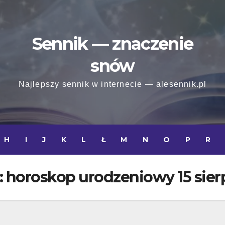
Sennik — znaczenie
snów
Najlepszy sennik w internecie — alesennik.pl
H
I
J
K
L
Ł
M
N
O
P
R
:
horoskop urodzeniowy 15 sier