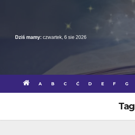
Skip
to
content
Dziś mamy:
czwartek, 6 sie 2026
A
B
C
Ć
D
E
F
G
Tag