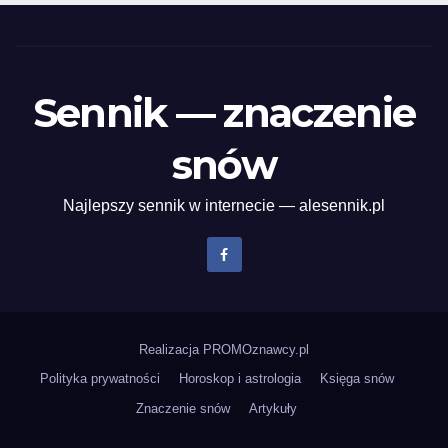
Sennik — znaczenie
snów
Najlepszy sennik w internecie — alesennik.pl
Realizacja
PROMOznawcy.pl
Polityka prywatności
Horoskop i astrologia
Księga snów
Znaczenie snów
Artykuły